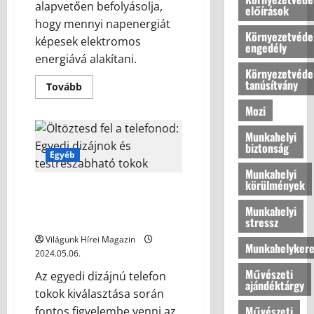
á
t
alapvetően befolyásolja,
r
előírások
s
t
t
hogy mennyi napenergiát
á
Környezetvéde
h
j
képesek elektromos
engedély
b
o
á
energiává alakítani.
a
n
n
Környezetvéde
n
u
tanúsítvány
a
Tovább
n
k
Mozi
k
2026.06.08
ú
b
j
Munkahelyi
a
é
biztonság
Egyéb
?
l
Munkahelyi
l
körülmények
Öltöztesd fel a telefonod:
o
2026.07.10
Egyedi dizájnok és
v
Munkahelyi
testreszabható tokok
stressz
a
s
Világunk Hírei Magazin
Munkahelykere
a
2024.05.06.
Művészeti
Az egyedi dizájnú telefon
ajándéktárgy
2026.07.10
tokok kiválasztása során
Művészeti
fontos figyelembe venni az