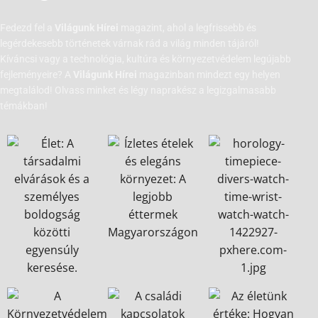
Fedezd fel a
Világunk Hírei
magazint, ahol a legfrissebb és
legérdekesebb történetek várnak rád a világ minden tájáról!
Kíváncsi vagy a technológia, kultúra és környezetvédelem legújabb
fejleményeire? A
Világunk Hírei
magazinban mindezt egy helyen
megtalálod! Olvass minket és légy naprakész a legizgalmasabb
témákban!