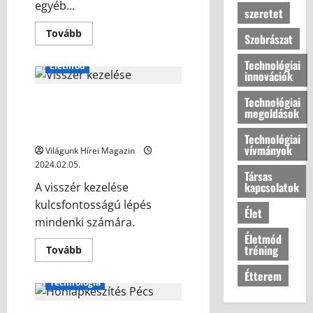
egyéb...
szeretet
Tovább
Szobrászat
Technológiai
Életmód
innovációk
Visszér kezelése: Hatékony
Technológiai
megoldások
megoldások az egészséges
lábakért
Technológiai
vívmányok
Világunk Hírei Magazin
2024.02.05.
Társas
kapcsolatok
A visszér kezelése
kulcsfontosságú lépés
Élet
mindenki számára.
Életmód
tréning
Tovább
Étterem
Technológia