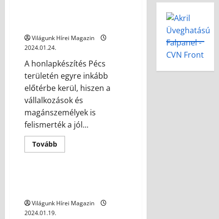
Honlapkészítés Pécs: Innovatív
megoldások a modern
weboldalak számára
Világunk Hírei Magazin
2024.01.24.
A honlapkészítés Pécs
területén egyre inkább
előtérbe kerül, hiszen a
vállalkozások és
magánszemélyek is
felismerték a jól...
Tovább
Technológia
Az ásványvíz palackozási
folyamata
Világunk Hírei Magazin
2024.01.19.