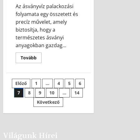
Az ásványvíz palackozási
folyamata egy összetett és
precíz művelet, amely
biztosítja, hogy a
természetes ásványi
anyagokban gazdag...
Tovább
Előző
1
…
4
5
6
7
8
9
10
…
14
Következő
Világunk Hírei