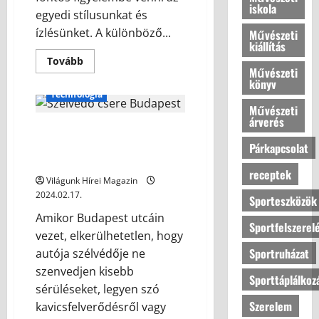
iskola
egyedi stílusunkat és
ízlésünket. A különböző...
Művészeti
kiállítás
Tovább
Művészeti
könyv
Technológia
Művészeti
árverés
Szélvédő csere Budapest: A
megbízható megoldás autója
Párkapcsolat
biztonságáért
receptek
Világunk Hírei Magazin
2024.02.17.
Sporteszközök
Amikor Budapest utcáin
Sportfelszerel
vezet, elkerülhetetlen, hogy
Sportruházat
autója szélvédője ne
szenvedjen kisebb
Sporttáplálkoz
sérüléseket, legyen szó
Szerelem
kavicsfelverődésről vagy