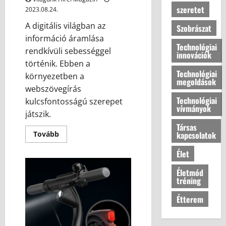
szeretet
2023.08.24.
A digitális világban az
Szobrászat
információ áramlása
Technológiai
rendkívüli sebességgel
innovációk
történik. Ebben a
Technológiai
környezetben a
megoldások
webszövegírás
Technológiai
kulcsfontosságú szerepet
vívmányok
játszik.
Társas
kapcsolatok
Tovább
Élet
Életmód
tréning
Étterem