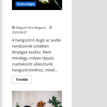
Technológia
A Hangszóró dugó Jelentősége
Az Audio Rendszerekben
Világunk Hírei Magazin
2023.08.07.
A hangszóró dugó az audio
rendszerek szívében
lényeges eszköz. Nem
mindegy, milyen típusú
csatlakozót választunk
hangszóróinkhoz, mivel...
Tovább