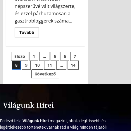
népszerűvé vált világszerte,
és ezzel párhuzamosan a
gasztrobloggerek száma...
Tovább
Előző
1
…
5
6
7
8
9
10
11
…
14
Következő
Világunk Hírei
Fedezd fel a
Világunk Hírei
magazint, ahol a legfrissebb és
legérdekesebb történetek várnak rád a világ minden tájáról!