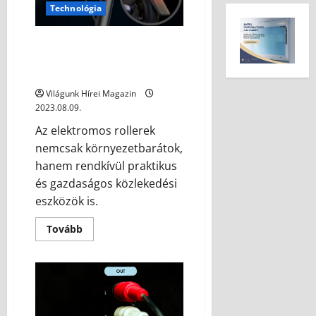
Technológia
Elektromos Roller: A Tökéletes
Választás Elektromos Járművek
Között
Világunk Hírei Magazin
2023.08.09.
Az elektromos rollerek
nemcsak környezetbarátok,
hanem rendkívül praktikus
és gazdaságos közlekedési
eszközök is.
Tovább