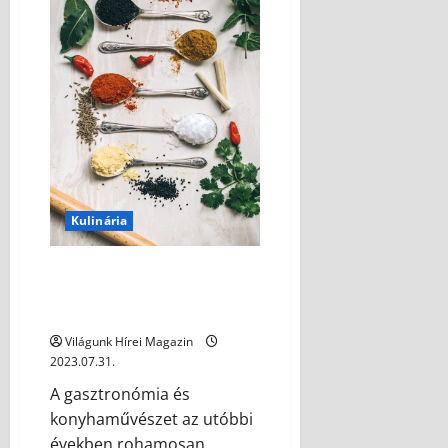
Kulinária
Titkos receptek és kulináris
élmények: Gasztrobloggerek
titka
Világunk Hírei Magazin
2023.07.31.
A gasztronómia és
konyhaművészet az utóbbi
években rohamosan