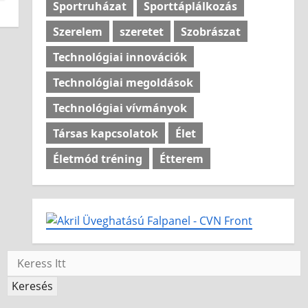
Sportruházat
Sporttáplálkozás
Szerelem
szeretet
Szobrászat
Technológiai innovációk
Technológiai megoldások
Technológiai vívmányok
Társas kapcsolatok
Élet
Életmód tréning
Étterem
Keresés