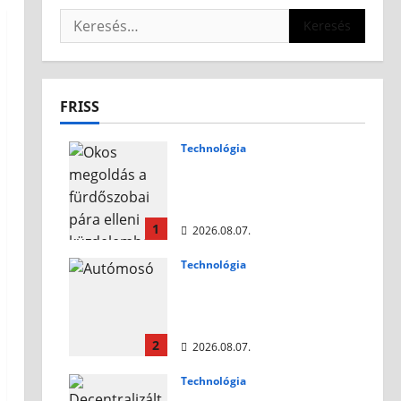
FRISS
Technológia
Okos megoldás a
fürdőszobai pára elleni
küzdelemben
1
2026.08.07.
Technológia
Autómosó habok:
tippek a megfelelő
választáshoz
2
2026.08.07.
Technológia