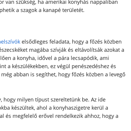
kkor van szükség, ha amerikai konyhás nappaliban
ephetik a szagok a kanapé területét.
elszívók
elsődleges feladata, hogy a főzés közben
részecskéket magába szívják és eltávolítsák azokat a
ően a konyha, idővel a pára lecsapódik, ami
mint a készülékekben, ez végül penészedéshez és
ó még abban is segíthet, hogy főzés közben a levegő
ogy milyen típust szereltetünk be. Az ide
okba készültek, ahol a konyhaszigetre kerül a
al és megfelelő erővel rendelkezik ahhoz, hogy a