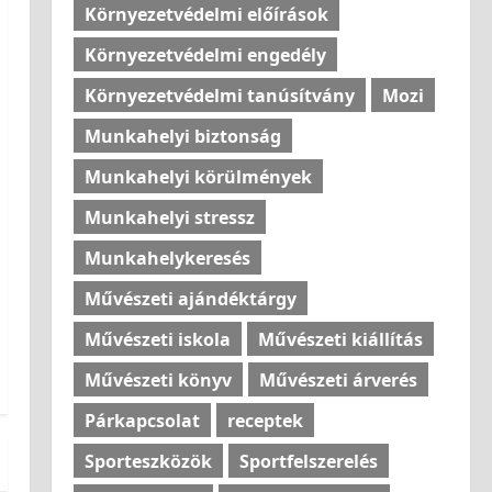
Környezetvédelmi előírások
Környezetvédelmi engedély
Környezetvédelmi tanúsítvány
Mozi
Munkahelyi biztonság
Munkahelyi körülmények
Munkahelyi stressz
Munkahelykeresés
Művészeti ajándéktárgy
Művészeti iskola
Művészeti kiállítás
Művészeti könyv
Művészeti árverés
Párkapcsolat
receptek
Sporteszközök
Sportfelszerelés