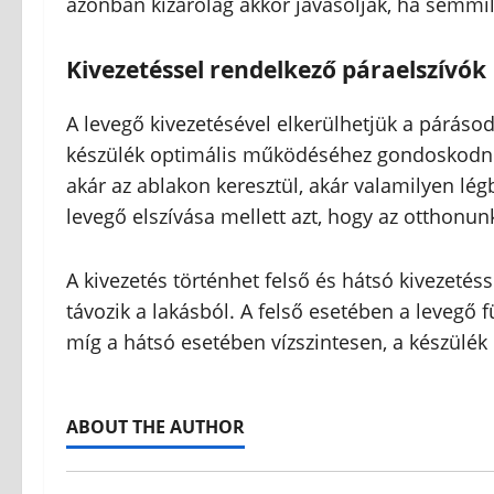
azonban kizárólag akkor javasolják, ha semmil
Kivezetéssel rendelkező páraelszívók
A levegő kivezetésével elkerülhetjük a párásod
készülék optimális működéséhez gondoskodni k
akár az ablakon keresztül, akár valamilyen légb
levegő elszívása mellett azt, hogy az otthonun
A kivezetés történhet felső és hátsó kivezetés
távozik a lakásból. A felső esetében a levegő f
míg a hátsó esetében vízszintesen, a készülék
ABOUT THE AUTHOR