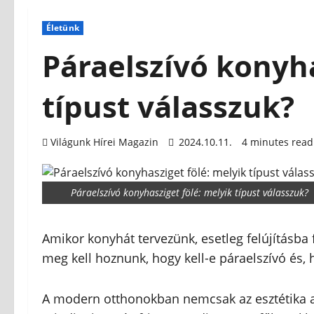
Életünk
Páraelszívó konyha
típust válasszuk?
Világunk Hírei Magazin
2024.10.11.
4 minutes read
Páraelszívó konyhasziget fölé: melyik típust válasszuk?
Amikor konyhát tervezünk, esetleg felújításba
meg kell hoznunk, hogy kell-e páraelszívó és, 
A modern otthonokban nemcsak az esztétika a 