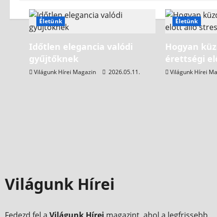
Életünk
Életünk
Időtlen elegancia valódi
Hogyan küz
gyűjtőknek
érettségi el
Világunk Hírei Magazin
2026.05.11.
Világunk Hírei M
Világunk Hírei
Fedezd fel a
Világunk Hírei
magazint, ahol a legfrissebb