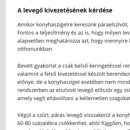
A levegő kivezetésének kérdése
Amikor konyhaszigetre keresünk páraelszívót, 
Fontos a teljesítmény és az is, hogy milyen le
alapvetően meghatározza azt, hogy mennyire l
otthonunkban.
Bevett gyakorlat a csak belső keringetéssel ren
valamint a felső kivezetéssel készült berend
előnye, de a konyhasziget esetében nem minde
rendszerben az elszívott levegő először egy zs
amely segít eltávolítani a kellemetlen szagokat
Végül a szűrt, párás levegő visszakerül a kon
60-80 százalékra csökkenhet, attól függően, h