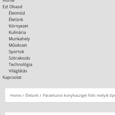
Home
Ezt Olvasd
Életmód
Életünk
Környezet
Kulinária
Munkahely
Művészet
Sportok
Szórakozás
Technológia
Világlátás
Kapcsolat
Home
Életünk
Páraelszívó konyhasziget fölé: melyik típ