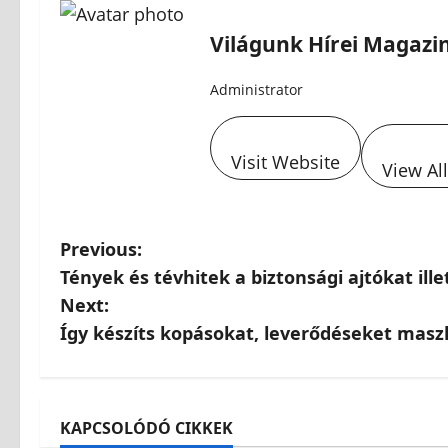
Világunk Hírei Magazi
Administrator
Visit Website
View Al
Previous:
Tények és tévhitek a biztonsági ajtókat ill
Next:
Így készíts kopásokat, leverődéseket masz
KAPCSOLÓDÓ CIKKEK