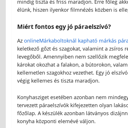
mindig tiszta és friss maradjon. Erre főleg a
élünk, hiszen ilyenkor filmnézés közben is ell
Miért fontos egy jó páraelszívó?
Az
onlineMárkaboltoknál kapható márkás pára
keletkező gőzt és szagokat, valamint a zsíros 
levegőből. Amennyiben nem szellőzik megfelel
károkat okozhat a falakon, a bútorokon, vala
kellemetlen szagokhoz vezethet. Egy jó elszív
végig kellemes és tiszta maradjon.
Konyhasziget esetében azonban nem mindegy, h
tervezett páraelszívók kifejezetten olyan lakás
főzőlap. A készülék azonban látványos dizájnn
konyha központi elemévé váljon.