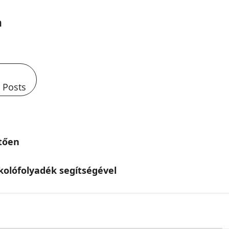
n
l Posts
etően
kolófolyadék segítségével