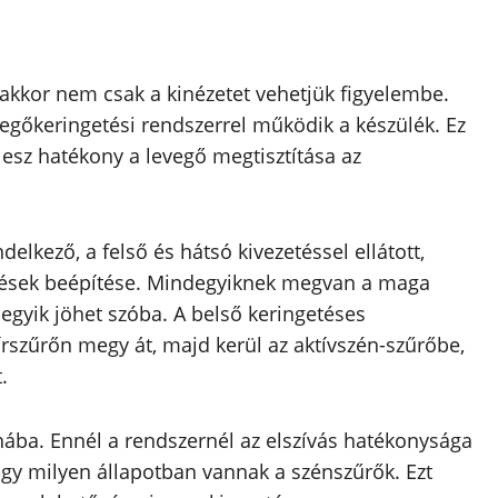
akkor nem csak a kinézetet vehetjük figyelembe.
vegőkeringetési rendszerrel működik a készülék. Ez
esz hatékony a levegő megtisztítása az
delkező, a felső és hátsó kivezetéssel ellátott,
ezések beépítése. Mindegyiknek megvan a maga
gyik jöhet szóba. A belső keringetéses
írszűrőn megy át, majd kerül az aktívszén-szűrőbe,
.
yhába. Ennél a rendszernél az elszívás hatékonysága
ogy milyen állapotban vannak a szénszűrők. Ezt