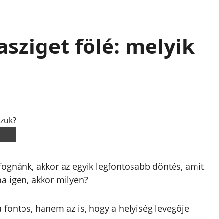
sziget fölé: melyik
 fognánk, akkor az egyik legfontosabb döntés, amit
ha igen, akkor milyen?
fontos, hanem az is, hogy a helyiség levegője