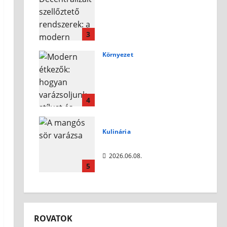
Decentralizált
szellőztető rendszerek:
a modern otthonok
légkomfortjának új
3
éllovasa
Környezet
2026.07.10.
Modern étkezők:
hogyan varázsoljunk
stílust és kényelmet az
otthonunkba?
4
2026.07.10.
Kulinária
A mangós sör varázsa
2026.06.08.
5
ROVATOK