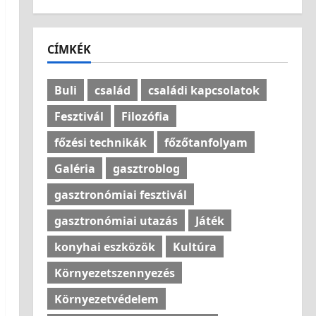
CÍMKÉK
Buli
család
családi kapcsolatok
Fesztivál
Filozófia
főzési technikák
főzőtanfolyam
Galéria
gasztroblog
gasztronómiai fesztivál
gasztronómiai utazás
Játék
konyhai eszközök
Kultúra
Környezetszennyezés
Környezetvédelem