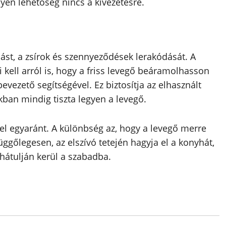
yen lehetőség nincs a kivezetésre.
ást, a zsírok és szennyeződések lerakódását. A
ell arról is, hogy a friss levegő beáramolhasson
evezető segítségével. Ez biztosítja az elhasznált
kban mindig tiszta legyen a levegő.
sel egyaránt. A különbség az, hogy a levegő merre
üggőlegesen, az elszívó tetején hagyja el a konyhát,
 hátulján kerül a szabadba.