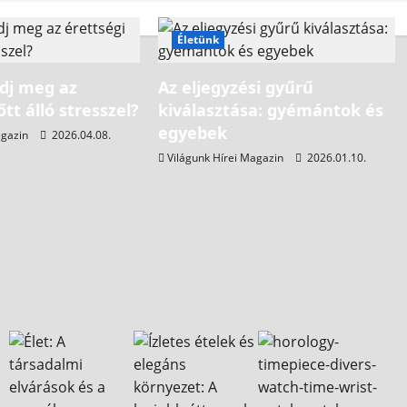
Életünk
dj meg az
Az eljegyzési gyűrű
őtt álló stresszel?
kiválasztása: gyémántok és
egyebek
agazin
2026.04.08.
Világunk Hírei Magazin
2026.01.10.