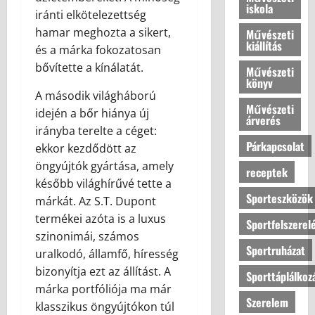
iskola
a
é
iránti elkötelezettség
?
l
hamar meghozta a sikert,
Művészeti
kiállítás
l
és a márka fokozatosan
o
2026.07.10
bővítette a kínálatát.
Művészeti
v
könyv
a
A második világháború
s
Művészeti
idején a bőr hiánya új
árverés
a
irányba terelte a céget:
Párkapcsolat
ekkor kezdődött az
2026.07.10
öngyújtók gyártása, amely
receptek
később világhírűvé tette a
Sporteszközök
márkát. Az S.T. Dupont
termékei azóta is a luxus
Sportfelszerel
szinonimái, számos
Sportruházat
uralkodó, államfő, híresség
bizonyítja ezt az állítást. A
Sporttáplálkoz
márka portfóliója ma már
Szerelem
klasszikus öngyújtókon túl