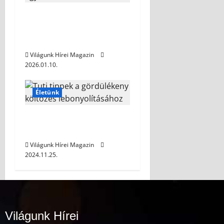
Az eljegyzési gyűrű
kiválasztása: gyémántok és
egyebek
Világunk Hírei Magazin
2026.01.10.
Életünk
Tuti tippek a gördülékeny
költözés lebonyolításához
Világunk Hírei Magazin
2024.11.25.
Világunk Hírei