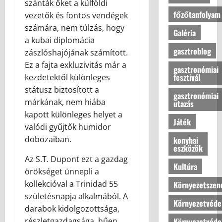
a
m
szánták őket a külföldi
s
a
n
a
l
z
f
főzőtanfolyam
vezetők és fontos vendégek
a
r
d
s
e
o
o
számára, nem túlzás, hogy
á
s
z
m
Galéria
t
r
z
z
a kubai diplomácia
2026.06.08
t
b
t
t
s
gasztroblog
e
á
zászlóshajójának számított.
e
h
j
o
r
s
n
Ez a fajta exkluzivitás már a
o
á
gasztronómiai
l
e
h
n
fesztivál
kezdetektől különleges
n
j
k
o
u
2026.08.07
a
státusz biztosított a
u
:
gasztronómiai
z
n
k
márkának, nem hiába
utazás
n
a
k
ú
kapott különleges helyet a
k
m
2026.08.07
b
j
Játék
s
valódi gyűjtők humidor
o
a
é
t
d
dobozaiban.
konyhai
?
l
eszközök
í
e
l
l
Az S.T. Dupont ezt a gazdag
r
o
Kultúra
2026.07.10
u
n
örökséget ünnepli a
v
s
o
kollekcióval a Trinidad 55
Környezetszen
a
t
t
születésnapja alkalmából. A
s
é
Környezetvéde
t
a
darabok kidolgozottsága,
s
h
Környezetvéde
részletgazdagsága, hűen