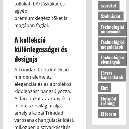
tollakat, bőrtáskákat és
szeretet
egyéb
Szobrászat
prémiumkiegészítőket is
magában foglal.
Technológiai
innovációk
A kollekció
Technológiai
megoldások
különlegességei és
designja
Technológiai
vívmányok
A Trinidad Cuba kollekció
Társas
kapcsolatok
minden eleme az
eleganciát és az aprólékos
Élet
kidolgozást hangsúlyozza.
Életmód
A darabokat az arany és a
tréning
fekete színvilág uralja,
amely a kubai Trinidad
Étterem
városának hangulatát idézi,
miközben a szivarkészítés