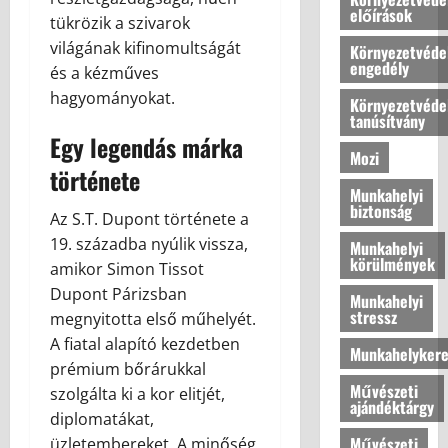
k
o
előírások
2026.07.10
tükrözik a szivarok
é
n
világának kifinomultságát
n
o
Környezetvéde
engedély
y
k
és a kézműves
e
l
hagyományokat.
Környezetvéde
l
é
tanúsítvány
m
g
Egy legendás márka
Mozi
e
k
története
t
o
Munkahelyi
a
m
biztonság
Az S.T. Dupont története a
z
f
19. századba nyúlik vissza,
o
Munkahelyi
o
körülmények
t
amikor Simon Tissot
r
t
t
Dupont Párizsban
Munkahelyi
h
j
stressz
megnyitotta első műhelyét.
o
á
A fiatal alapító kezdetben
Munkahelykere
n
n
prémium bőrárukkal
u
a
Művészeti
szolgálta ki a kor elitjét,
n
k
ajándéktárgy
diplomatákat,
k
ú
Művészeti
üzletembereket. A minőség
b
j