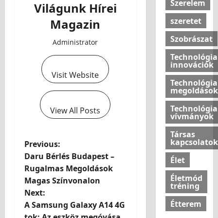
Szerelem
Világunk Hírei
szeretet
Magazin
Szobrászat
Administrator
Technológia
innovációk
Visit Website
Technológia
megoldások
Technológia
View All Posts
vívmányok
Társas
kapcsolatok
Previous:
Daru Bérlés Budapest –
Élet
Rugalmas Megoldások
Életmód
Magas Színvonalon
tréning
Next:
Étterem
A Samsung Galaxy A14 4G
tok: Az eszköz megóvása