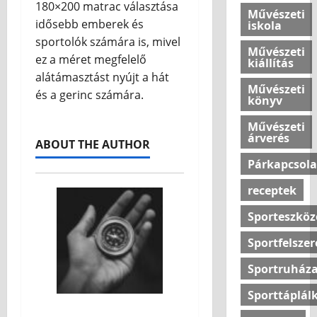
ú
180×200 matrac választása
Művészeti
b
j
idősebb emberek és
iskola
a
é
sportolók számára is, mivel
?
l
Művészeti
ez a méret megfelelő
kiállítás
l
alátámasztást nyújt a hát
o
2026.07.10
Művészeti
v
és a gerinc számára.
könyv
a
s
Művészeti
árverés
a
ABOUT THE AUTHOR
Párkapcsola
2026.07.10
receptek
Sporteszköz
Sportfelszer
Sportruháza
Sporttáplál