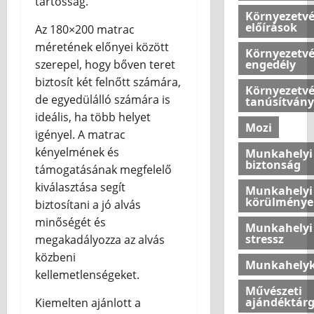
tartósság.
s
h
Környezetv
k
o
előírások
Az 180×200 matrac
2026.07.10
é
n
méretének előnyei között
n
o
Környezetv
engedély
szerepel, hogy bőven teret
y
k
biztosít két felnőtt számára,
e
l
Környezetv
l
é
de egyedülálló számára is
tanúsítvány
m
g
ideális, ha több helyet
Mozi
e
k
igényel. A matrac
t
o
kényelmének és
Munkahelyi
a
m
biztonság
támogatásának megfelelő
z
f
kiválasztása segít
o
Munkahelyi
o
körülménye
biztosítani a jó alvás
t
r
t
minőségét és
t
Munkahelyi
h
j
stressz
megakadályozza az alvás
o
á
közbeni
Munkahelyk
n
n
kellemetlenségeket.
u
a
Művészeti
n
k
ajándéktár
Kiemelten ajánlott a
k