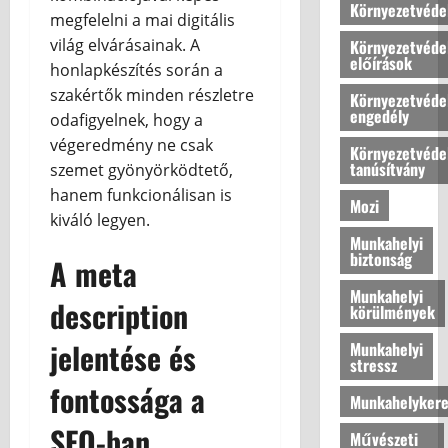
é
Környezetvéde
t
megfelelni a mai digitális
a
s
h
világ elvárásainak. A
Környezetvéde
k
o
előírások
2026.07.10
honlapkészítés során a
é
n
szakértők minden részletre
n
o
Környezetvéde
engedély
y
odafigyelnek, hogy a
k
e
l
végeredmény ne csak
Környezetvéde
l
é
tanúsítvány
szemet gyönyörködtető,
m
g
hanem funkcionálisan is
Mozi
e
k
kiváló legyen.
t
o
Munkahelyi
a
m
biztonság
A
meta
z
f
o
Munkahelyi
o
description
körülmények
t
r
t
t
jelentése
és
Munkahelyi
h
j
stressz
o
á
fontossága a
Munkahelykere
n
n
u
a
SEO-ban
Művészeti