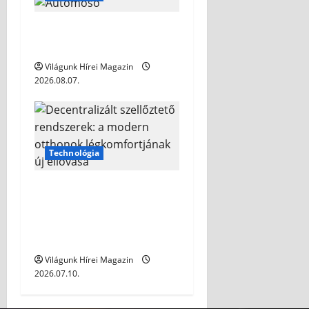
Autómosó habok: tippek a
megfelelő választáshoz
Világunk Hírei Magazin
2026.08.07.
Technológia
Decentralizált szellőztető
rendszerek: a modern
otthonok légkomfortjának
új éllovasa
Világunk Hírei Magazin
2026.07.10.