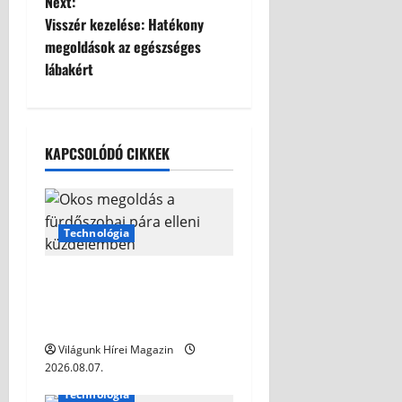
Next:
Visszér kezelése: Hatékony
megoldások az egészséges
lábakért
KAPCSOLÓDÓ CIKKEK
Technológia
Okos megoldás a
fürdőszobai pára elleni
küzdelemben
Világunk Hírei Magazin
2026.08.07.
Technológia