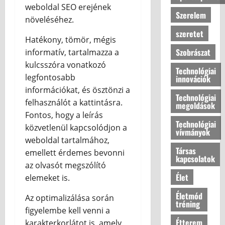
weboldal SEO erejének
Szerelem
növeléséhez.
szeretet
Hatékony, tömör, mégis
Szobrászat
informatív, tartalmazza a
kulcsszóra vonatkozó
Technológiai
legfontosabb
innovációk
információkat, és ösztönzi a
Technológiai
felhasználót a kattintásra.
megoldások
Fontos, hogy a leírás
Technológiai
közvetlenül kapcsolódjon a
vívmányok
weboldal tartalmához,
Társas
emellett érdemes bevonni
kapcsolatok
az olvasót megszólító
Élet
elemeket is.
Életmód
Az optimalizálása során
tréning
figyelembe kell venni a
Étterem
karakterkorlátot is, amely