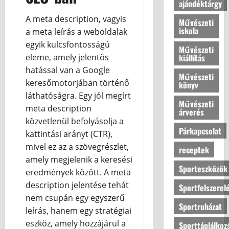
n
k
ajándéktárgy
k
ú
A meta description, vagyis
Művészeti
b
j
iskola
a meta leírás a weboldalak
a
é
egyik kulcsfontosságú
?
l
Művészeti
kiállítás
eleme, amely jelentős
l
o
hatással van a Google
2026.07.10
Művészeti
v
keresőmotorjában történő
könyv
a
láthatóságra. Egy jól megírt
s
Művészeti
meta description
árverés
a
közvetlenül befolyásolja a
Párkapcsolat
kattintási arányt (CTR),
2026.07.10
mivel ez az a szövegrészlet,
receptek
amely megjelenik a keresési
Sporteszközök
eredmények között. A meta
description jelentése tehát
Sportfelszerel
nem csupán egy egyszerű
Sportruházat
leírás, hanem egy stratégiai
eszköz, amely hozzájárul a
Sporttáplálkoz