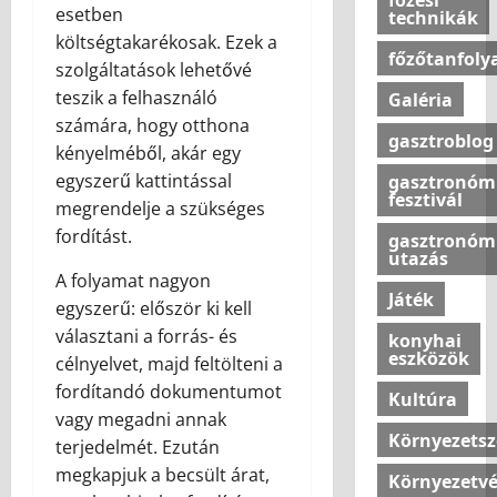
n
a
l
z
f
esetben
technikák
a
r
d
s
e
o
o
költségtakarékosak. Ezek a
á
s
z
m
főzőtanfol
t
r
szolgáltatások lehetővé
z
z
2026.06.08
t
b
t
t
s
teszik a felhasználó
e
Galéria
á
e
h
j
o
r
s
számára, hogy otthona
n
o
á
gasztroblog
l
e
h
kényelméből, akár egy
n
n
j
k
o
u
2026.08.07
egyszerű kattintással
gasztronóm
a
u
:
z
fesztivál
n
k
megrendelje a szükséges
n
a
k
ú
fordítást.
gasztronóm
k
m
2026.08.07
b
j
utazás
s
o
a
é
A folyamat nagyon
t
d
Játék
?
l
egyszerű: először ki kell
í
e
l
választani a forrás- és
konyhai
l
r
o
2026.07.10
eszközök
célnyelvet, majd feltölteni a
u
n
v
s
o
fordítandó dokumentumot
Kultúra
a
t
t
vagy megadni annak
s
é
Környezets
t
terjedelmét. Ezután
a
s
h
megkapjuk a becsült árat,
Környezetv
k
o