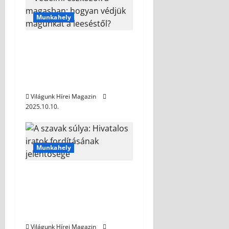
Munkahely
Védelmi eszközök a
magasban: hogyan
védjük magunkat a
leeséstől?
Világunk Hírei Magazin
2025.10.10.
Munkahely
A szavak súlya:
Hivatalos iratok
fordításának
jelentősége
Világunk Hírei Magazin