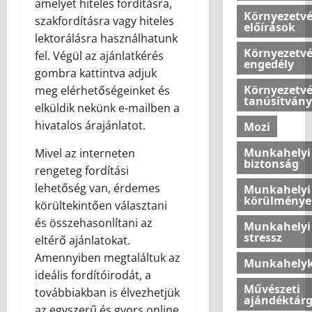
amelyet hiteles fordításra,
2026.07.10
é
n
Környezetv
szakfordításra vagy hiteles
n
o
előírások
lektorálásra használhatunk
y
k
Környezetv
e
fel. Végül az ajánlatkérés
l
engedély
l
é
gombra kattintva adjuk
m
g
Környezetv
meg elérhetőségeinket és
tanúsítvány
e
k
elküldik nekünk e-mailben a
t
o
hivatalos árajánlatot.
Mozi
a
m
z
f
Munkahelyi
Mivel az interneten
o
biztonság
o
rengeteg fordítási
t
r
lehetőség van, érdemes
Munkahelyi
t
t
körülménye
körültekintően választani
h
j
és összehasonlítani az
o
á
Munkahelyi
stressz
n
n
eltérő ajánlatokat.
u
a
Amennyiben megtaláltuk az
Munkahelyk
n
k
ideális fordítóirodát, a
k
ú
Művészeti
továbbiakban is élvezhetjük
ajándéktár
b
j
az egyszerű és gyors online