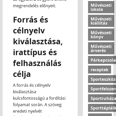
a
é
Művészeti
megrendelés előnyeit.
?
l
iskola
l
Forrás és
Művészeti
o
2026.07.10
kiállítás
v
célnyelv
a
Művészeti
s
könyv
kiválasztása,
a
Művészeti
irattípus és
árverés
2026.07.10
Párkapcsola
felhasználás
receptek
célja
Sporteszköz
A forrás és célnyelv
Sportfelszer
kiválasztása
kulcsfontosságú a fordítási
Sportruháza
folyamat során. A szöveg
Sporttáplál
eredeti nyelvét