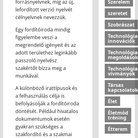
Szerelem
forrásnyelvnek, míg az új,
lefordított verzió nyelvét
szeretet
célnyelvnek nevezzük.
Szobrászat
Egy fordítóiroda mindig
Technológia
figyelembe veszi a
innovációk
megrendelő igényeit és az
Technológia
adott területhez leginkább
megoldások
passzoló nyelvész
szakértőt bízza meg a
Technológia
vívmányok
munkával.
Társas
A különböző irattípusok és
kapcsolatok
a felhasználás célja is
Élet
befolyásolják a fordítóiroda
döntését. Például hivatalos
Életmód
tréning
dokumentumok esetén
gyakran szükséges a
Étterem
szakfordító és a szakmai