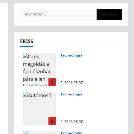
Keresés:
FRISS
Technológia
Okos megoldás a
fürdőszobai pára elleni
küzdelemben
1
2026.08.07.
Technológia
Autómosó habok:
tippek a megfelelő
választáshoz
2
2026.08.07.
Technológia