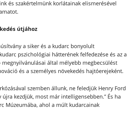
eink és szakértelmünk korlátainak elismerésével
yamatot.
ekedés útjához
sítvány a siker és a kudarc bonyolult
kudarc pszichológiai hátterének felfedezése és az a
 megnyilvánulásai által mélyebb megbecsülést
nováció és a személyes növekedés hajtóerejeként.
rkózásával szemben állunk, ne feledjük Henry Ford
y újra kezdjük, most már intelligensebben.” És ha
rc Múzeumába, ahol a múlt kudarcainak