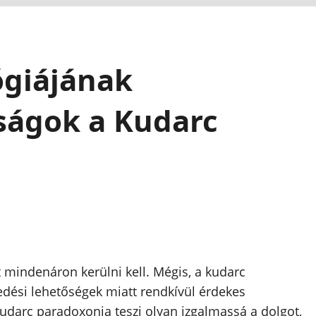
ógiájának
lságok a Kudarc
 mindenáron kerülni kell. Mégis, a kudarc
edési lehetőségek miatt rendkívül érdekes
kudarc paradoxonja teszi olyan izgalmassá a dolgot,