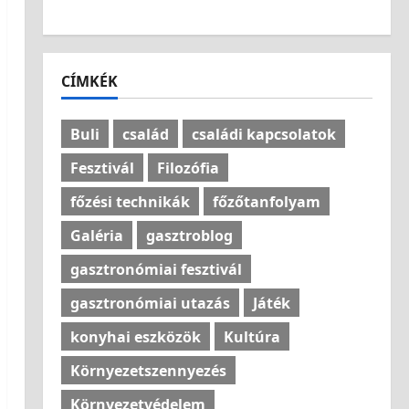
Világlátás
CÍMKÉK
Buli
család
családi kapcsolatok
Fesztivál
Filozófia
főzési technikák
főzőtanfolyam
Galéria
gasztroblog
gasztronómiai fesztivál
gasztronómiai utazás
Játék
konyhai eszközök
Kultúra
Környezetszennyezés
Környezetvédelem