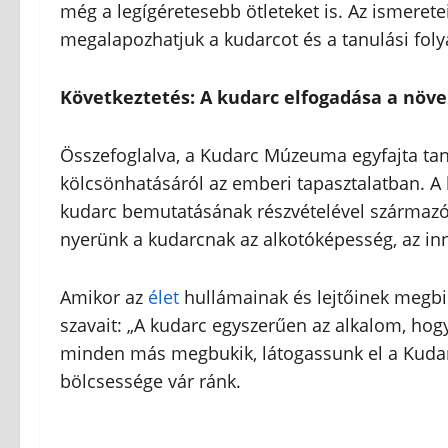
még a legígéretesebb ötleteket is. Az ismeret
megalapozhatjuk a kudarcot és a tanulási fol
Következtetés: A kudarc elfogadása a növ
Összefoglalva, a Kudarc Múzeuma egyfajta tanú
kölcsönhatásáról az emberi tapasztalatban. A 
kudarc bemutatásának részvételével származó
nyerünk a kudarcnak az alkotóképesség, az in
Amikor az
élet
hullámainak és lejtőinek megbi
szavait: „A kudarc egyszerűen az alkalom, hog
minden más megbukik, látogassunk el a Kuda
bölcsessége vár ránk.