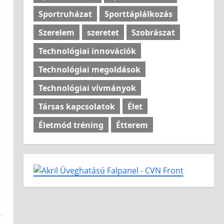
Sportruházat
Sporttáplálkozás
Szerelem
szeretet
Szobrászat
Technológiai innovációk
Technológiai megoldások
Technológiai vívmányok
Társas kapcsolatok
Élet
Életmód tréning
Étterem