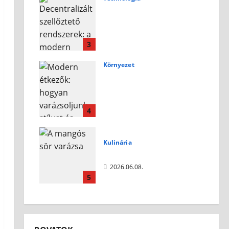
Decentralizált
szellőztető rendszerek:
a modern otthonok
légkomfortjának új
3
éllovasa
Környezet
2026.07.10.
Modern étkezők:
hogyan varázsoljunk
stílust és kényelmet az
otthonunkba?
4
2026.07.10.
Kulinária
A mangós sör varázsa
2026.06.08.
5