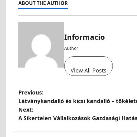
ABOUT THE AUTHOR
Informacio
Author
View All Posts
P
Previous:
Látványkandalló és kicsi kandalló – tökél
o
Next:
s
A Sikertelen Vállalkozások Gazdasági Hat
t