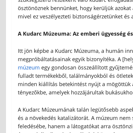
ösztönöznek bennünket, hogy kerüljük azokat 
mivel ez veszélyezteti biztonságérzetünket és 
A Kudarc Múzeuma: Az emberi ügyesség és
Itt jön képbe a Kudarc Múzeuma, a humán in
megpróbáltatásainak egyik bizonyítéka. A [hel
múzeum
egy gondosan összeállított gyűjtemén
fulladt termékekből, találmányokból és ötletek
minden kiállítás betekintést nyújt a mögöttük
tényezőkbe, amelyek hozzájárultak bukásukho
A Kudarc Múzeumának talán legütősebb aspekt
és a növekedés katalizátorát. A múzeum nem 
feledésébe, hanem a látogatókat arra ösztönz