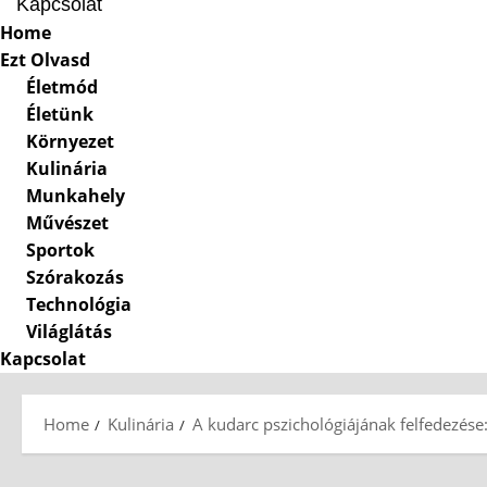
Kapcsolat
Home
Menu
Ezt Olvasd
Életmód
Életünk
Környezet
Kulinária
Munkahely
Művészet
Sportok
Szórakozás
Technológia
Világlátás
Kapcsolat
Skip
to
Home
Kulinária
A kudarc pszichológiájának felfedezé
content