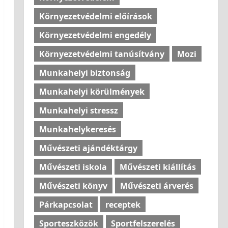
Környezetvédelmi előírások
Környezetvédelmi engedély
Környezetvédelmi tanúsítvány
Mozi
Munkahelyi biztonság
Munkahelyi körülmények
Munkahelyi stressz
Munkahelykeresés
Művészeti ajándéktárgy
Művészeti iskola
Művészeti kiállítás
Művészeti könyv
Művészeti árverés
Párkapcsolat
receptek
Sporteszközök
Sportfelszerelés