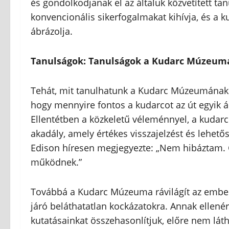
és gondolkodjanak el az általuk közvetített t
konvencionális sikerfogalmakat kihívja, és a k
ábrázolja.
Tanulságok: Tanulságok a Kudarc Múzeum
Tehát, mit tanulhatunk a Kudarc Múzeumának ki
hogy mennyire fontos a kudarcot az út egyik ál
Ellentétben a közkeletű véleménnyel, a kudarc 
akadály, amely értékes visszajelzést és lehető
Edison híresen megjegyezte: „Nem hibáztam.
működnek.”
Továbbá a Kudarc Múzeuma rávilágít az emberi
járó beláthatatlan kockázatokra. Annak ellenér
kutatásainkat összehasonlítjuk, előre nem lát