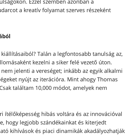
anulságokon. Ezzel szemben azonban a
udarcot a kreatív folyamat szerves részeként
ából
állításaiból? Talán a legfontosabb tanulság az,
lomásaként kezelni a siker felé vezető úton.
nem jelenti a vereséget; inkább az egyik alkalmi
ségeket nyújt az iterációra. Mint ahogy Thomas
 Csak találtam 10,000 módot, amelyek nem
 ítélőképesség hibás voltára és az innovációval
e, hogy legjobb szándékainkat és kiterjedt
ható kihívások és piaci dinamikák akadályozhatják