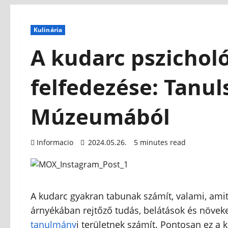
Kulinária
A kudarc pszichol
felfedezése: Tanu
Múzeumából
Informacio
2024.05.26.
5 minutes read
A kudarc gyakran tabunak számít, valami, amit
árnyékában rejtőző tudás, belátások és növek
tanulmány
i területnek számít. Pontosan ez a 