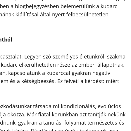
bben a blogbejegyzésben belemerülünk a kudarc
nak kiállításai által nyert felbecsülhetetlen
ntból
pasztalat. Legyen szó személyes életünkről, szakmai
a kudarc elkerülhetetlen része az emberi állapotnak.
an, kapcsolatunk a kudarccal gyakran negatív
lem és a kétségbeesés. Ez felveti a kérdést: miért
tózkodásunkat társadalmi kondicionálás, evolúciós
ja okozza. Már fiatal korunkban azt tanítják nekünk,
kednünk, gyakran a tanulási folyamat természetes és
ának kárára. Ráadásul evolúciós hajlamaink arra