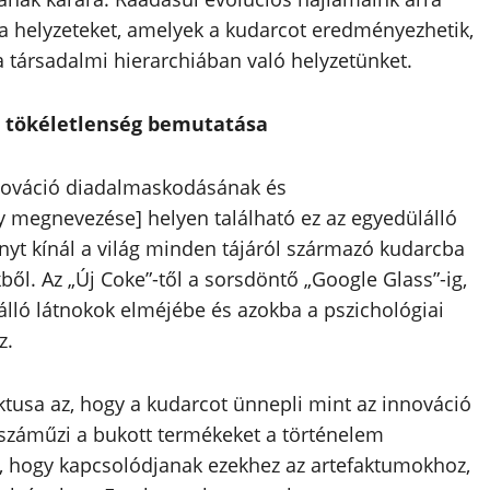
a helyzeteket, amelyek a kudarcot eredményezhetik,
a társadalmi hierarchiában való helyzetünket.
 tökéletlenség bemutatása
nováció diadalmaskodásának és
y megnevezése] helyen található ez az egyedülálló
yt kínál a világ minden tájáról származó kudarcba
ből. Az „Új Coke”-től a sorsdöntő „Google Glass”-ig,
 álló látnokok elméjébe és azokba a pszichológiai
z.
usa az, hogy a kudarcot ünnepli mint az innováció
száműzi a bukott termékeket a történelem
i, hogy kapcsolódjanak ezekhez az artefaktumokhoz,