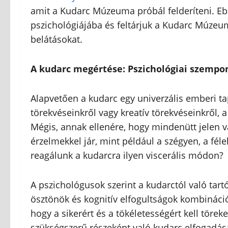
amit a Kudarc Múzeuma próbál felderíteni. E
pszichológiájába és feltárjuk a Kudarc Múzeumá
belátásokat.
A kudarc megértése: Pszichológiai szempo
Alapvetően a kudarc egy univerzális emberi ta
törekvéseinkről vagy kreatív törekvéseinkről, 
Mégis, annak ellenére, hogy mindenütt jelen v
érzelmekkel jár, mint például a szégyen, a féle
reagálunk a kudarcra ilyen viscerális módon?
A pszichológusok szerint a kudarctól való tar
ösztönök és kognitív elfogultságok kombináció
hogy a sikerért és a tökéletességért kell töre
szükségszerű részeként való kudarc elfogadás