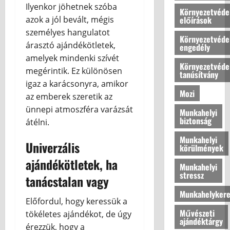
s
h
Ilyenkor jöhetnek szóba
Környezetvéde
k
o
előírások
azok a jól bevált, mégis
2026.07.10
é
n
személyes hangulatot
n
o
Környezetvéde
árasztó ajándékötletek,
engedély
y
k
amelyek mindenki szívét
e
l
Környezetvéde
megérintik. Ez különösen
l
é
tanúsítvány
m
g
igaz a karácsonyra, amikor
Mozi
e
k
az emberek szeretik az
t
o
ünnepi atmoszféra varázsát
Munkahelyi
a
m
biztonság
átélni.
z
f
o
Munkahelyi
o
Univerzális
körülmények
t
r
ajándékötletek, ha
t
t
Munkahelyi
h
j
stressz
tanácstalan vagy
o
á
Munkahelykere
n
n
Előfordul, hogy keressük a
u
a
Művészeti
tökéletes ajándékot, de úgy
n
k
ajándéktárgy
érezzük, hogy a
k