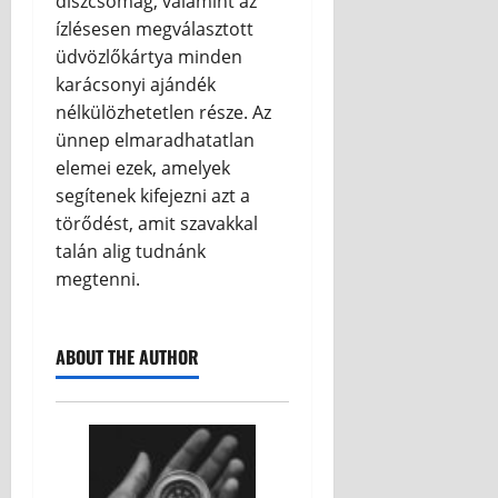
díszcsomag, valamint az
ízlésesen megválasztott
üdvözlőkártya minden
karácsonyi ajándék
nélkülözhetetlen része. Az
ünnep elmaradhatatlan
elemei ezek, amelyek
segítenek kifejezni azt a
törődést, amit szavakkal
talán alig tudnánk
megtenni.
ABOUT THE AUTHOR