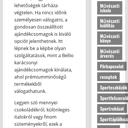
ú
Művészeti
lehetőségek tárháza
b
j
iskola
a
végtelen. Ha nincs időnk
é
?
l
személyesen válogatni, a
Művészeti
kiállítás
l
gondosan összeállított
o
2026.07.10
ajándékcsomagok is kiváló
Művészeti
v
könyv
opciót jelenthetnek. Itt
a
lépnek be a képbe olyan
s
Művészeti
árverés
szolgáltatások, mint a Bellio
a
karácsonyi
Párkapcsolat
ajándékcsomagok kínálata,
2026.07.10
receptek
ahol prémiumminőségű
termékekből
Sporteszközök
válogathatunk.
Sportfelszerel
Legyen szó mennyei
Sportruházat
csokoládékról, különleges
italokról vagy finom
Sporttáplálkoz
süteményekről, ezek a