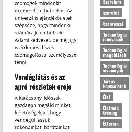
Szerelem
csomagok mindenkit
örömmel tölthetnek el. Az
szeretet
univerzális ajándékötletek
Szobrászat
szépsége, hogy mindenki
számára jelenthetnek
Technológiai
innovációk
valami kedveset, de még így
is érdemes díszes
Technológiai
megoldások
csomagolással személyessé
tenni.
Technológiai
vívmányok
Vendéglátás és az
Társas
apró részletek ereje
kapcsolatok
Élet
A karácsonyi időszak
gazdagon megáld minket
Életmód
tréning
lehetőségekkel, hogy
vendégül lássuk
Étterem
rokonainkat, barátainkat