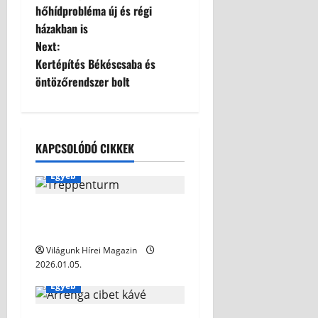
hőhídprobléma új és régi
házakban is
Next:
Kertépítés Békéscsaba és
öntözőrendszer bolt
KAPCSOLÓDÓ CIKKEK
Egyéb
Treppenturm mit vier
Stützen Ferrostep
Világunk Hírei Magazin
2026.01.05.
Egyéb