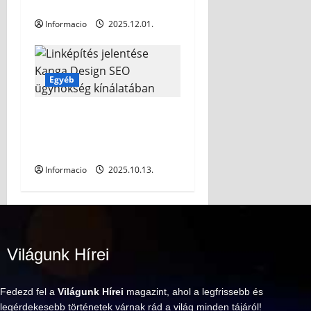
Arrenga cibet kávé
Informacio
2025.12.01.
Egyéb
Linképítés jelentése Kanga
Design SEO ügynökség
kínálatában
Informacio
2025.10.13.
Világunk Hírei
Fedezd fel a
Világunk Hírei
magazint, ahol a legfrissebb és
legérdekesebb történetek várnak rád a világ minden tájáról!