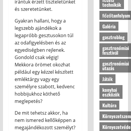
t
o
irántuk érzett tiszteletünket
z
v
technikák
e
l
e
a
m
és szeretetünket.
s
a
n
a
l
z
f
főzőtanfolyam
a
r
d
s
e
o
o
Gyakran hallani, hogy a
á
s
z
m
Galéria
t
r
legszebb ajándékok a
z
z
2026.06.08
t
b
t
t
legapróbb gesztusokon túl
s
gasztroblog
e
á
e
h
j
az odafigyelésben és az
o
r
s
n
o
á
gasztronómiai
l
e
egyediségben rejlenek.
h
n
fesztivál
n
j
k
o
Gondold csak végig!
u
2026.08.07
a
u
:
gasztronómiai
z
Mekkora örömet okozhat
n
k
utazás
n
a
k
például egy kézzel készített
ú
k
m
2026.08.07
b
j
Játék
emléktárgy vagy egy
s
o
a
é
személyre szabott, kedvenc
t
d
konyhai
?
l
hobbijukhoz köthető
eszközök
í
e
l
l
meglepetés?
r
o
Kultúra
2026.07.10
u
n
v
De mit tehetsz akkor, ha
s
o
Környezetszen
a
t
nem ismered kellőképpen a
t
s
é
Környezetvéde
t
megajándékozott személyt?
a