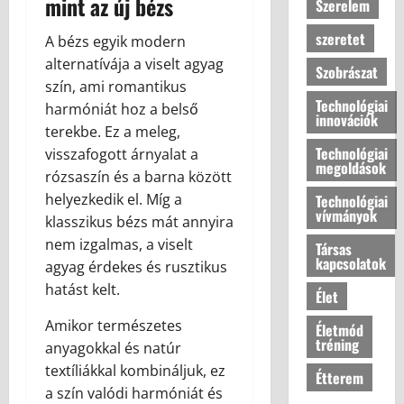
mint az új bézs
Szerelem
szeretet
A bézs egyik modern
alternatívája a viselt agyag
Szobrászat
szín, ami romantikus
Technológiai
harmóniát hoz a belső
innovációk
terekbe. Ez a meleg,
Technológiai
visszafogott árnyalat a
megoldások
rózsaszín és a barna között
helyezkedik el. Míg a
Technológiai
vívmányok
klasszikus bézs mát annyira
nem izgalmas, a viselt
Társas
kapcsolatok
agyag érdekes és rusztikus
hatást kelt.
Élet
Amikor természetes
Életmód
tréning
anyagokkal és natúr
textíliákkal kombináljuk, ez
Étterem
a szín valódi harmóniát és