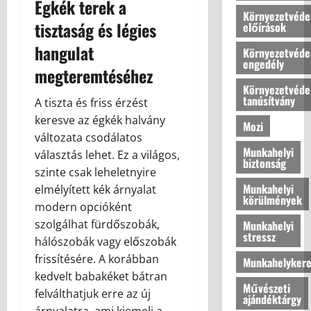
Égkék terek a
s
h
Környezetvéde
k
o
tisztaság és légies
előírások
2026.07.10
é
n
hangulat
n
o
Környezetvéde
engedély
y
k
megteremtéséhez
e
l
Környezetvéde
l
é
tanúsítvány
A tiszta és friss érzést
m
g
keresve az égkék halvány
Mozi
e
k
változata csodálatos
t
o
Munkahelyi
választás lehet. Ez a világos,
a
m
biztonság
z
szinte csak leheletnyire
f
o
Munkahelyi
o
elmélyített kék árnyalat
körülmények
t
r
modern opcióként
t
t
szolgálhat fürdőszobák,
Munkahelyi
h
j
stressz
hálószobák vagy előszobák
o
á
frissítésére. A korábban
Munkahelykere
n
n
kedvelt babakéket bátran
u
a
Művészeti
felválthatjuk erre az új
n
k
ajándéktárgy
k