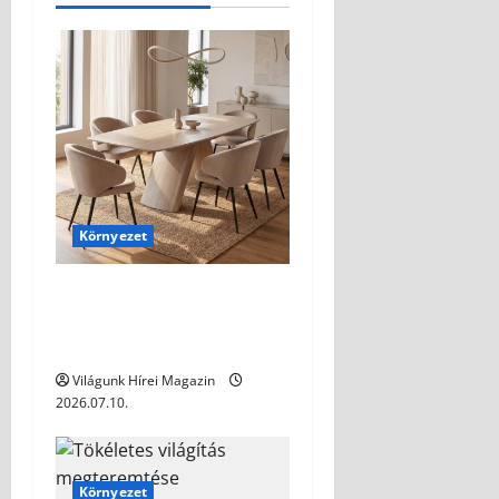
Környezet
Modern étkezők: hogyan
varázsoljunk stílust és
kényelmet az otthonunkba?
Világunk Hírei Magazin
2026.07.10.
Környezet