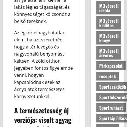
ú
árnyalatra, ami kiemeli a
Művészeti
b
j
lakás légies tágasságát, és
iskola
a
é
könnyedséget kölcsönöz a
?
l
Művészeti
belső tereknek.
kiállítás
l
o
2026.07.10
Az égkék elhagyhatatlan
Művészeti
v
elem, ha azt szeretnéd,
könyv
a
hogy a tér levegős és
s
Művészeti
nagyvonalú benyomást
árverés
a
keltsen. A zöld otthon
Párkapcsolat
jegyében fontos figyelembe
2026.07.10
venni, hogyan
receptek
kapcsolódnak ezek az
Sporteszközök
árnyalatok természetes
környezetünkkel.
Sportfelszerel
Sportruházat
A természetesség új
verziója: viselt agyag
Sporttáplálkoz