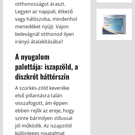
otthonosságot áraszt.
Legyen az nappali, étkező
vagy hálószoba, mindenhol
menedéket nyújt. Vajon
belevágnál otthonod ilyen
irányú átalakításába?
A nyugalom
palettája: iszapzöld, a
diszkrét háttérszín
A szürkés-zöld keveréke
első pillantásra talán
visszafogott, ám éppen
ebben rejlik az ereje, hogy
szinte bármilyen stílussal
jól működik. Az iszapzöld
különleges nyugalmat