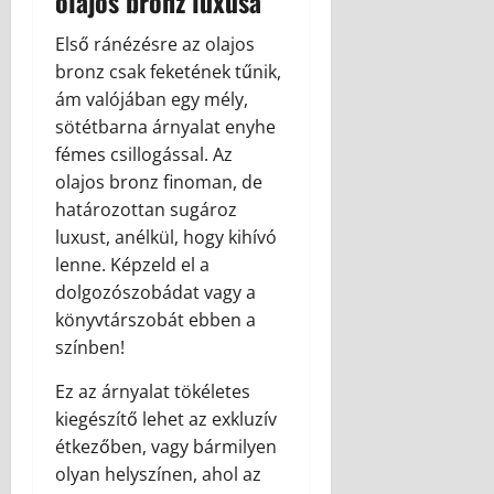
olajos bronz luxusa
Első ránézésre az olajos
bronz csak feketének tűnik,
ám valójában egy mély,
sötétbarna árnyalat enyhe
fémes csillogással. Az
olajos bronz finoman, de
határozottan sugároz
luxust, anélkül, hogy kihívó
lenne. Képzeld el a
dolgozószobádat vagy a
könyvtárszobát ebben a
színben!
Ez az árnyalat tökéletes
kiegészítő lehet az exkluzív
étkezőben, vagy bármilyen
olyan helyszínen, ahol az