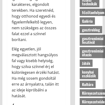
t
o
z
v
technikák
e
l
karakteres, elgondolt
e
a
m
s
a
n
a
l
terekben. Ha szeretnéd,
z
f
főzőtanfolyam
a
r
d
s
e
o
hogy otthonod egyedi és
o
á
s
z
m
Galéria
t
r
figyelemfelkeltő legyen,
z
z
2026.06.08
t
b
t
t
nem szükséges az összes
s
gasztroblog
e
á
e
h
j
falat ezzel a színnel
o
r
s
n
o
á
gasztronómiai
l
borítani.
e
h
n
fesztivál
n
j
k
o
u
2026.08.07
a
Elég egyetlen, jól
u
:
gasztronómiai
z
n
k
utazás
n
megválasztott hangsúlyos
a
k
ú
k
m
fal vagy kisebb helyiség,
2026.08.07
b
j
Játék
s
o
hogy szilva színnel érj el
a
é
t
d
konyhai
különlegesen érzéki hatást.
?
l
eszközök
í
e
l
Ha még sosem gondoltál
l
r
o
Kultúra
2026.07.10
erre az árnyalatra, talán itt
u
n
v
az ideje kipróbálni a
s
o
Környezetszen
a
hatását.
t
t
s
é
Környezetvéde
t
a