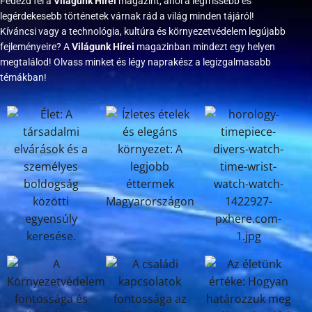
Fedezd fel a
Világunk Hírei
magazint, ahol a legfrissebb és
legérdekesebb történetek várnak rád a világ minden tájáról!
Kíváncsi vagy a technológia, kultúra és környezetvédelem legújabb
fejleményeire? A
Világunk Hírei
magazinban mindezt egy helyen
megtalálod! Olvass minket és légy naprakész a legizgalmasabb
témákban!