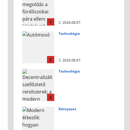
Okos megoldás a
fürdőszobai pára elleni
küzdelemben
1
2026.08.07.
Technológia
Autómosó habok:
tippek a megfelelő
választáshoz
2
2026.08.07.
Technológia
Decentralizált
szellőztető rendszerek:
a modern otthonok
légkomfortjának új
3
éllovasa
Környezet
2026.07.10.
Modern étkezők:
hogyan varázsoljunk
stílust és kényelmet az