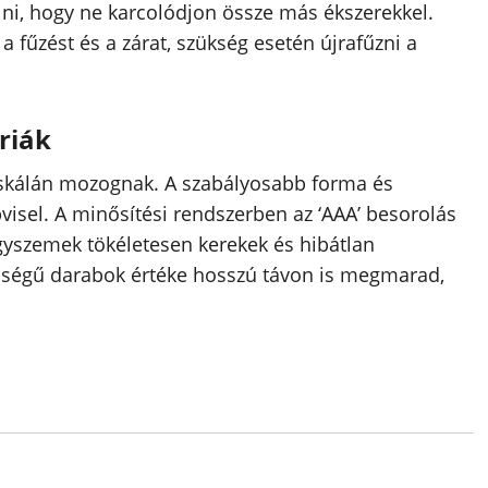
lni, hogy ne karcolódjon össze más ékszerekkel.
 fűzést és a zárat, szükség esetén újrafűzni a
riák
 skálán mozognak. A szabályosabb forma és
sel. A minősítési rendszerben az ‘AAA’ besorolás
gyszemek tökéletesen kerekek és hibátlan
nőségű darabok értéke hosszú távon is megmarad,