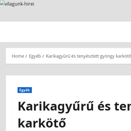
Home
Egyéb
Karikagyűrű és tenyésztett gyöngy karköt
Egyéb
Karikagyűrű és te
karkötő