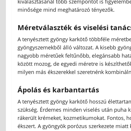
kiválasztásánál több szempontot is figyelembe k
minősége mind meghatározó tényezők.
Méretválaszték és viselési taná
A tenyésztett gyöngy karkötő többféle méretbe
gyöngyszemekből álló változat. A kisebb gyön
nagyobb méretűek feltűnőbb, elegánsabb hatás
között mozog, de egyedi méretre is készíthetők.
milyen más ékszerekkel szeretnénk kombináln
Ápolás és karbantartás
A tenyésztett gyöngy karkötő hosszú élettart
szükség. Érdemes minden viselés után puha kend
rákerült krémeket, kozmetikumokat. Fontos, hog
ékszert. A gyöngyök porózus szerkezete miatt 