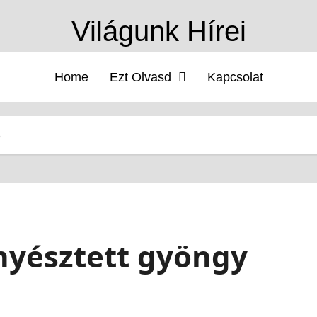
Világunk Hírei
Home
Ezt Olvasd
Kapcsolat
ő
nyésztett gyöngy