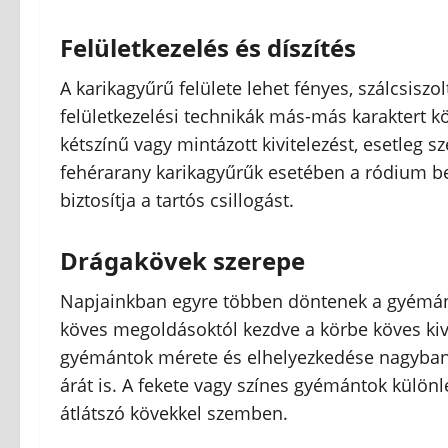
Felületkezelés és díszítés
A karikagyűrű felülete lehet fényes, szálcsisz
felületkezelési technikák más-más karaktert 
kétszínű vagy mintázott kivitelezést, esetleg s
fehérarany karikagyűrűk esetében a ródium be
biztosítja a tartós csillogást.
Drágakövek szerepe
Napjainkban egyre többen döntenek a gyémántok
köves megoldásoktól kezdve a körbe köves kivi
gyémántok mérete és elhelyezkedése nagyban 
árát is. A fekete vagy színes gyémántok külön
átlátszó kövekkel szemben.