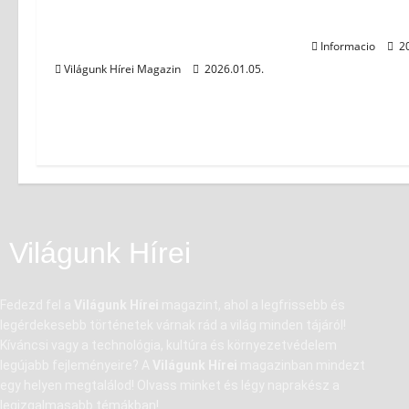
Treppenturm mit vier
Arrenga cib
Stützen Ferrostep
Informacio
20
Világunk Hírei Magazin
2026.01.05.
Világunk Hírei
Fedezd fel a
Világunk Hírei
magazint, ahol a legfrissebb és
legérdekesebb történetek várnak rád a világ minden tájáról!
Kíváncsi vagy a technológia, kultúra és környezetvédelem
legújabb fejleményeire? A
Világunk Hírei
magazinban mindezt
egy helyen megtalálod! Olvass minket és légy naprakész a
legizgalmasabb témákban!