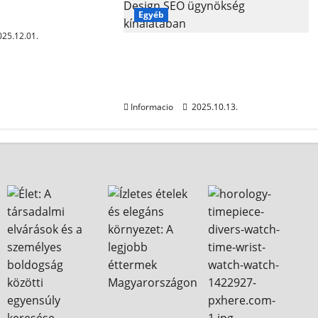
et kávé
Egyéb
25.12.01.
Linképítés jelentése Kanga
Design SEO ügynökség
kínálatában
Informacio
2025.10.13.