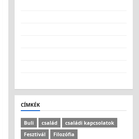
Kulinária
Munkahely
Művészet
Sportok
Szórakozás
Technológia
Világlátás
CÍMKÉK
Buli
család
családi kapcsolatok
Fesztivál
Filozófia