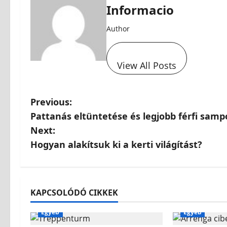
Informacio
Author
View All Posts
Previous:
Pattanás eltüntetése és legjobb férfi samp
Next:
Hogyan alakítsuk ki a kerti világítást?
KAPCSOLÓDÓ CIKKEK
Egyéb
Egyéb