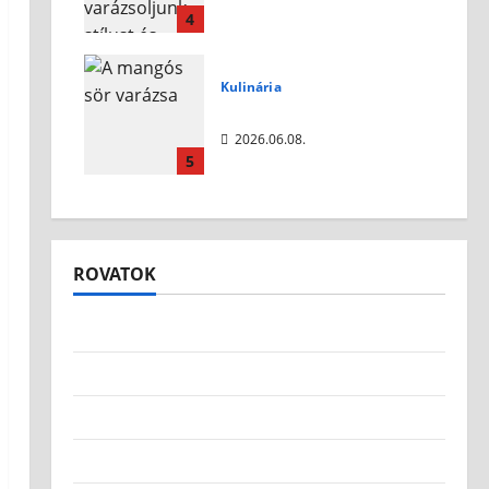
otthonunkba?
4
2026.07.10.
Kulinária
A mangós sör varázsa
2026.06.08.
5
ROVATOK
Egyéb
Életmód
Életünk
Környezet