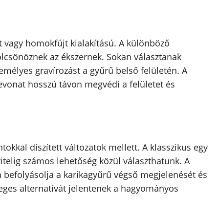
olt vagy homokfújt kialakítású. A különböző
kölcsönöznek az ékszernek. Sokan választanak
zemélyes gravírozást a gyűrű belső felületén. A
vonat hosszú távon megvédi a felületet és
kal díszített változatok mellett. A klasszikus egy
telig számos lehetőség közül választhatunk. A
befolyásolja a karikagyűrű végső megjelenését és
leges alternatívát jelentenek a hagyományos