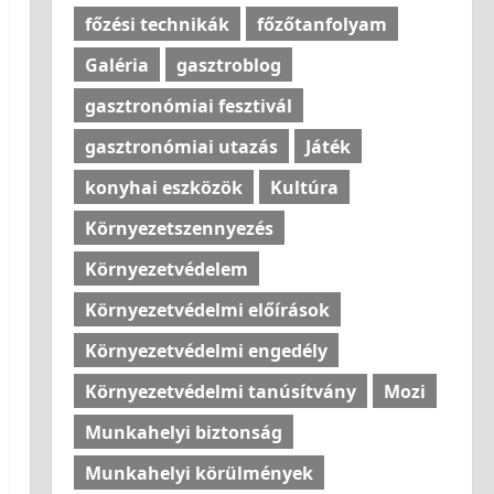
főzési technikák
főzőtanfolyam
Galéria
gasztroblog
gasztronómiai fesztivál
gasztronómiai utazás
Játék
konyhai eszközök
Kultúra
Környezetszennyezés
Környezetvédelem
Környezetvédelmi előírások
Környezetvédelmi engedély
Környezetvédelmi tanúsítvány
Mozi
Munkahelyi biztonság
Munkahelyi körülmények