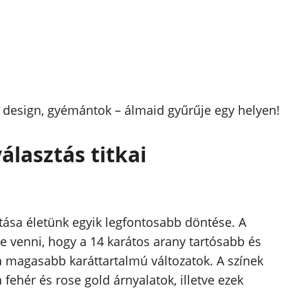
g, design, gyémántok – álmaid gyűrűje egy helyen!
álasztás titkai
tása életünk egyik legfontosabb döntése. A
 venni, hogy a 14 karátos arany tartósabb és
a magasabb karáttartalmú változatok. A színek
 fehér és rose gold árnyalatok, illetve ezek