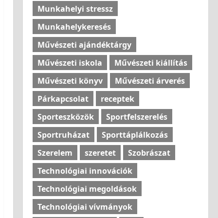
Munkahelyi stressz
Munkahelykeresés
Művészeti ajándéktárgy
Művészeti iskola
Művészeti kiállítás
Művészeti könyv
Művészeti árverés
Párkapcsolat
receptek
Sporteszközök
Sportfelszerelés
Sportruházat
Sporttáplálkozás
Szerelem
szeretet
Szobrászat
Technológiai innovációk
Technológiai megoldások
Technológiai vívmányok