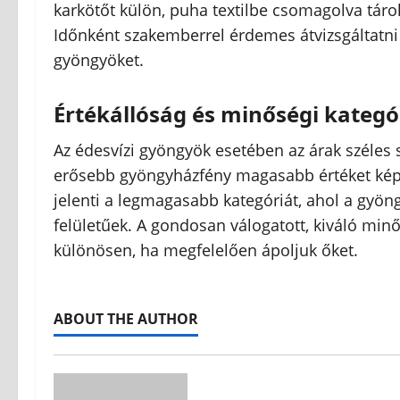
karkötőt külön, puha textilbe csomagolva táro
Időnként szakemberrel érdemes átvizsgáltatni a
gyöngyöket.
Értékállóság és minőségi kategó
Az édesvízi gyöngyök esetében az árak széles
erősebb gyöngyházfény magasabb értéket képvi
jelenti a legmagasabb kategóriát, ahol a gyön
felületűek. A gondosan válogatott, kiváló mi
különösen, ha megfelelően ápoljuk őket.
ABOUT THE AUTHOR