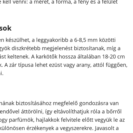
ell venni: a méret, a forma, a fény és a felület
csok
n készülhet, a leggyakoribb a 6-8,5 mm közötti
gyök diszkrétebb megjelenést biztosítanak, míg a
t keltenek. A karkötők hossza általában 18-20 cm
 A zár típusa lehet ezüst vagy arany, attól függően,
i.
amának biztosításához megfelelő gondozásra van
ővel áttörölni, így eltávolíthatjuk róla a bőrről
y parfümök, hajlakkok felvitele előtt vegyük le az
különösen érzékenyek a vegyszerekre. Javasolt a