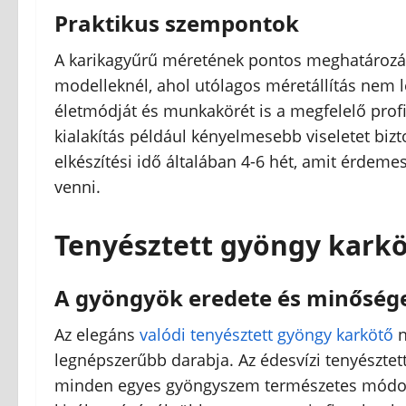
Praktikus szempontok
A karikagyűrű méretének pontos meghatározá
modelleknél, ahol utólagos méretállítás nem 
életmódját és munkakörét is a megfelelő profil
kialakítás például kényelmesebb viseletet biz
elkészítési idő általában 4-6 hét, amit érdem
venni.
Tenyésztett gyöngy karkö
A gyöngyök eredete és minőség
Az elegáns
valódi tenyésztett gyöngy karkötő
n
legnépszerűbb darabja. Az édesvízi tenyésztet
minden egyes gyöngyszem természetes módon