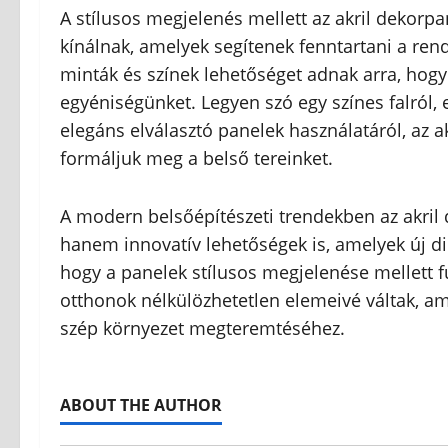
A stílusos megjelenés mellett az akril dekorp
kínálnak, amelyek segítenek fenntartani a re
minták és színek lehetőséget adnak arra, hogy
egyéniségünket. Legyen szó egy színes falról,
elegáns elválasztó panelek használatáról, az a
formáljuk meg a belső tereinket.
A modern belsőépítészeti trendekben az akril
hanem innovatív lehetőségek is, amelyek új dim
hogy a panelek stílusos megjelenése mellett f
otthonok nélkülözhetetlen elemeivé váltak, a
szép környezet megteremtéséhez.
ABOUT THE AUTHOR