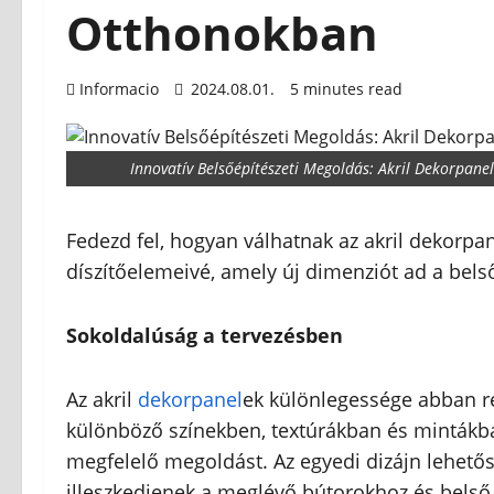
Otthonokban
Informacio
2024.08.01.
5 minutes read
Innovatív Belsőépítészeti Megoldás: Akril Dekorpa
Fedezd fel, hogyan válhatnak az akril dekorpa
díszítőelemeivé, amely új dimenziót ad a bels
Sokoldalúság a tervezésben
Az akril
dekorpanel
ek különlegessége abban re
különböző színekben, textúrákban és mintákban
megfelelő megoldást. Az egyedi dizájn lehető
illeszkedjenek a meglévő bútorokhoz és belső