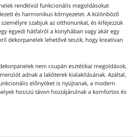
anelek rendkívül funkcionális megoldásokat
ndezett és harmonikus környezetet. A különböző
 személyre szabjuk az otthonunkat, és kifejezzük
 egy egyedi hátfalról a konyhában vagy akár egy
kril dekorpanelek lehetővé teszik, hogy kreatívan
 dekorpanelek nem csupán esztétikai megoldások,
enziót adnak a lakóterek kialakításának. Azáltal,
unkcionális előnyöket is nyújtanak, a modern
melyek hosszú távon hozzájárulnak a komfortos és