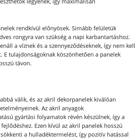
leszthetők legyenek, így maximálisan
anelek rendkívül előnyösek. Simább felületük
nedves rongyra van szükség a napi karbantartáshoz.
lenáll a víznek és a szennyeződéseknek, így nem kell
. E tulajdonságoknak köszönhetően a panelek
osszú távon.
bbá válik, és az akril dekorpanelek kiválóan
etelményeinek. Az akril anyagok
atású gyártási folyamatok révén készülnek, így a
fejlődéshez. Ezen kívül az akril panelek hosszú
sökkenti a hulladéktermelést, így pozitív hatással