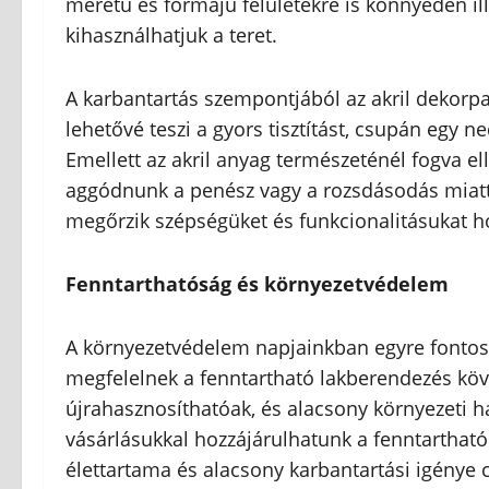
méretű és formájú felületekre is könnyedén il
kihasználhatjuk a teret.
A karbantartás szempontjából az akril dekorp
lehetővé teszi a gyors tisztítást, csupán egy 
Emellett az akril anyag természeténél fogva el
aggódnunk a penész vagy a rozsdásodás miatt
megőrzik szépségüket és funkcionalitásukat h
Fenntarthatóság és környezetvédelem
A környezetvédelem napjainkban egyre fontosa
megfelelnek a fenntartható lakberendezés köv
újrahasznosíthatóak, és alacsony környezeti h
vásárlásukkal hozzájárulhatunk a fenntartható 
élettartama és alacsony karbantartási igénye c