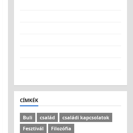
Kulinária
Munkahely
Művészet
Sportok
Szórakozás
Technológia
Világlátás
CÍMKÉK
Buli
család
családi kapcsolatok
Fesztivál
Filozófia