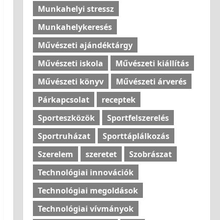
Munkahelyi stressz
Munkahelykeresés
Művészeti ajándéktárgy
Művészeti iskola
Művészeti kiállítás
Művészeti könyv
Művészeti árverés
Párkapcsolat
receptek
Sporteszközök
Sportfelszerelés
Sportruházat
Sporttáplálkozás
Szerelem
szeretet
Szobrászat
Technológiai innovációk
Technológiai megoldások
Technológiai vívmányok