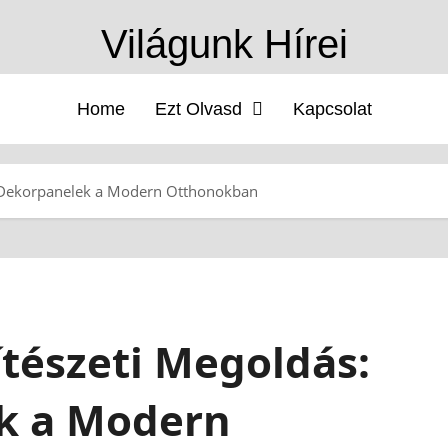
Világunk Hírei
Home
Ezt Olvasd
Kapcsolat
il Dekorpanelek a Modern Otthonokban
ítészeti Megoldás:
ek a Modern