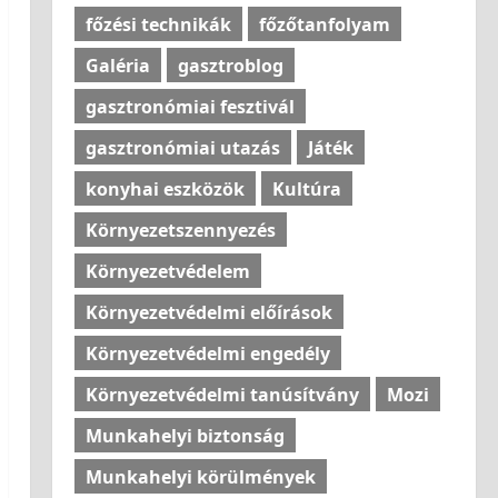
főzési technikák
főzőtanfolyam
Galéria
gasztroblog
gasztronómiai fesztivál
gasztronómiai utazás
Játék
konyhai eszközök
Kultúra
Környezetszennyezés
Környezetvédelem
Környezetvédelmi előírások
Környezetvédelmi engedély
Környezetvédelmi tanúsítvány
Mozi
Munkahelyi biztonság
Munkahelyi körülmények