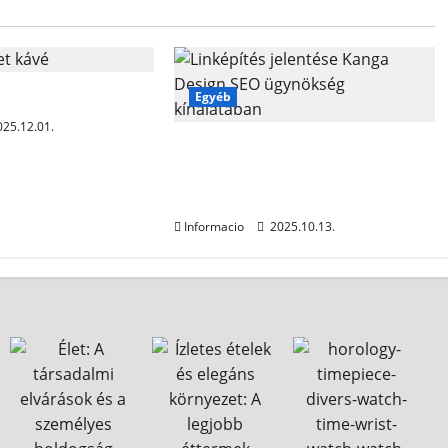
et kávé
Egyéb
25.12.01.
Linképítés jelentése Kanga
Design SEO ügynökség
kínálatában
Informacio
2025.10.13.