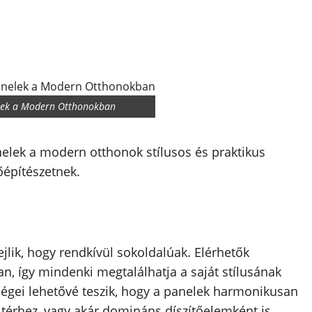
nelek a Modern Otthonokban
nelek a modern otthonok stílusos és praktikus
őépítészetnek.
jlik, hogy rendkívül sokoldalúak. Elérhetők
, így mindenki megtalálhatja a saját stílusának
ségei lehetővé teszik, hogy a panelek harmonikusan
 térhez, vagy akár domináns díszítőelemként is