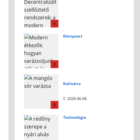
Decentralizált
szellőztető rendszerek:
a modern otthonok
légkomfortjának új
1
éllovasa
Környezet
2026.07.10.
Modern étkezők:
hogyan varázsoljunk
stílust és kényelmet az
otthonunkba?
2
2026.07.10.
Kulinária
A mangós sör varázsa
2026.06.08.
3
Technológia
A redőny szerepe a nyári
alvás minőségének
javításában