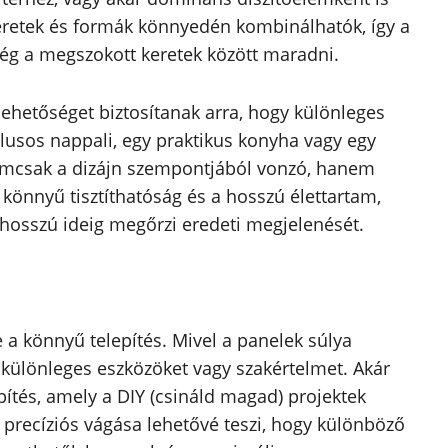
retek és formák könnyedén kombinálhatók, így a
ég a megszokott keretek között maradni.
ehetőséget biztosítanak arra, hogy különleges
tílusos nappali, egy praktikus konyha vagy egy
emcsak a dizájn szempontjából vonzó, hanem
a könnyű tisztíthatóság és a hosszú élettartam,
l hosszú ideig megőrzi eredeti megjelenését.
 a könnyű telepítés. Mivel a panelek súlya
 különleges eszközöket vagy szakértelmet. Akár
pítés, amely a DIY (csináld magad) projektek
precíziós vágása lehetővé teszi, hogy különböző