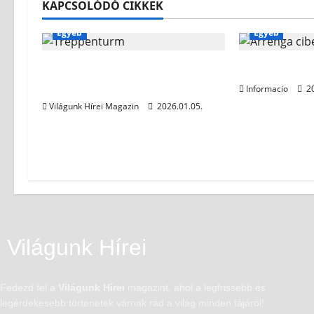
KAPCSOLÓDÓ CIKKEK
Egyéb
Egyéb
Treppenturm mit vier
Arrenga cib
Stützen Ferrostep
Informacio
20
Világunk Hírei Magazin
2026.01.05.
Világunk Hírei
Fedezd fel a
Világunk Hírei
magazint, ahol a legfrissebb és
legérdekesebb történetek várnak rád a világ minden tájáról!