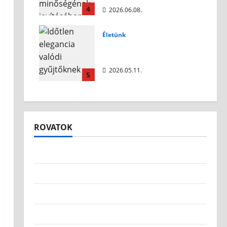
4
2026.06.08.
Életünk
Időtlen elegancia valódi
gyűjtőknek
2026.05.11.
5
ROVATOK
Egyéb
Életmód
Életünk
Környezet