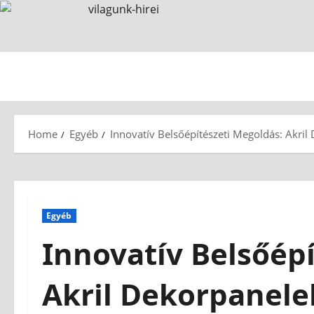
Home
Egyéb
Innovatív Belsőépítészeti Megoldás: Akr
Egyéb
Innovatív Belsőép
Akril Dekorpanel