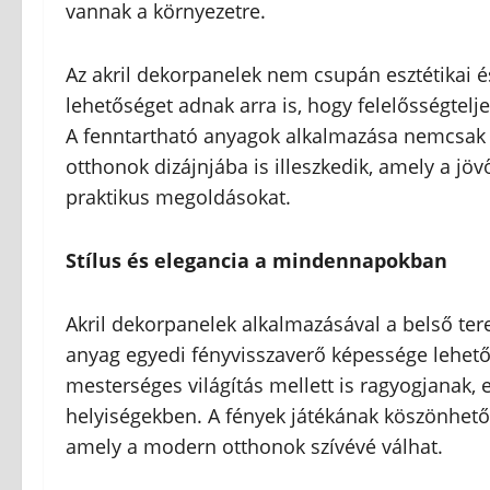
vannak a környezetre.
Az akril dekorpanelek nem csupán esztétikai é
lehetőséget adnak arra is, hogy felelősségtelj
A fenntartható anyagok alkalmazása nemcsak
otthonok dizájnjába is illeszkedik, amely a jö
praktikus megoldásokat.
Stílus és elegancia a mindennapokban
Akril dekorpanelek alkalmazásával a belső ter
anyag egyedi fényvisszaverő képessége lehető
mesterséges világítás mellett is ragyogjanak, 
helyiségekben. A fények játékának köszönhetőe
amely a modern otthonok szívévé válhat.