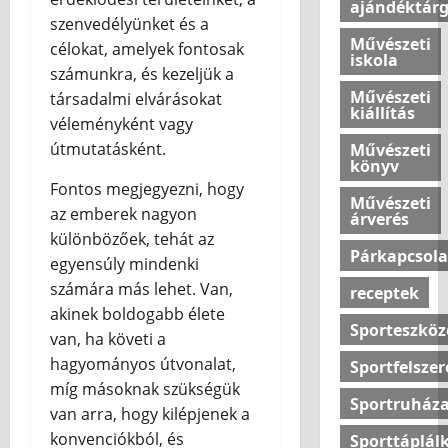
n
k
ajándéktár
k
szenvedélyünket és a
ú
Művészeti
b
j
célokat, amelyek fontosak
iskola
a
é
számunkra, és kezeljük a
?
l
Művészeti
társadalmi elvárásokat
kiállítás
l
véleményként vagy
o
2026.07.10
útmutatásként.
Művészeti
v
könyv
a
Fontos megjegyezni, hogy
s
Művészeti
az emberek nagyon
árverés
a
különbözőek, tehát az
Párkapcsola
egyensúly mindenki
2026.07.10
számára más lehet. Van,
receptek
akinek boldogabb élete
Sporteszköz
van, ha követi a
hagyományos útvonalat,
Sportfelszer
míg másoknak szükségük
Sportruháza
van arra, hogy kilépjenek a
konvenciókból, és
Sporttáplál