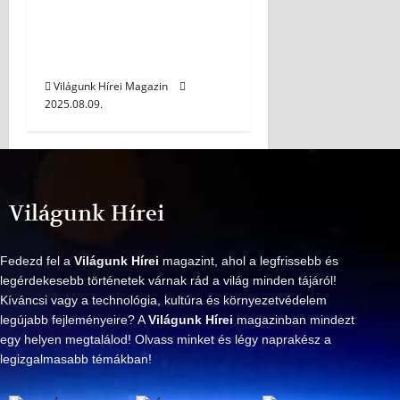
kültéri árnyékolók a
stílus és kényelem
jegyében
Világunk Hírei Magazin
2025.08.09.
Világunk Hírei
Fedezd fel a
Világunk Hírei
magazint, ahol a legfrissebb és
legérdekesebb történetek várnak rád a világ minden tájáról!
Kíváncsi vagy a technológia, kultúra és környezetvédelem
legújabb fejleményeire? A
Világunk Hírei
magazinban mindezt
egy helyen megtalálod! Olvass minket és légy naprakész a
legizgalmasabb témákban!