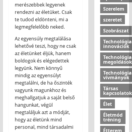
merészebbek legyenek
Szerelem
rendezni az életüket. Csak
te tudod eldönteni, mi a
szeretet
legmegfelelőbb neked.
Szobrászat
Az egyensúly megtalálása
Technológia
lehetővé teszi, hogy ne csak
innovációk
az életünket éljük, hanem
Technológia
boldogok és elégedettek
megoldások
legyünk. Nem könnyű
Technológia
mindig az egyensúlyt
vívmányok
megtalálni, de ha őszinték
Társas
vagyunk magunkhoz és
kapcsolatok
meghallgatjuk a saját belső
Élet
hangunkat, végül
megtaláljuk azt a módját,
Életmód
tréning
hogy az életünk mind
personal, mind társadalmi
Étterem