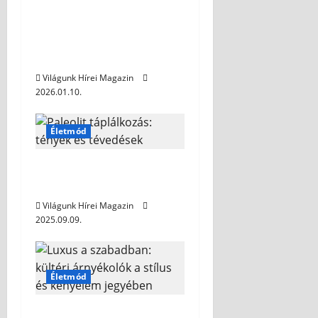
Miért válaszd a
matcha teát az
edzéseid
kiegészítőjeként?
Világunk Hírei Magazin
2026.01.10.
Életmód
Paleolit táplálkozás:
tények és tévedések
Világunk Hírei Magazin
2025.09.09.
Életmód
Luxus a szabadban: