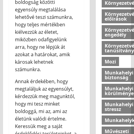
boldogság közötti
é
Környezetv
t
a
s
egyensúly megtalálása
h
Környezetv
k
o
lehetővé teszi számunkra,
előírások
2026.07.10
é
n
hogy teljes mértékben
n
o
Környezetv
kiélvezzük az életet,
engedély
y
k
miközben odafigyelünk
e
l
Környezetv
arra, hogy ne lépjük át
l
é
tanúsítvány
azokat a határokat, amik
m
g
Mozi
károsak lehetnek
e
k
t
o
számunkra.
Munkahelyi
a
m
biztonság
Annak érdekében, hogy
z
f
o
Munkahelyi
megtaláljuk az egyensúlyt,
o
körülménye
t
r
kérdezzük meg magunktól,
t
t
hogy mi tesz minket
Munkahelyi
h
j
stressz
boldoggá, mi az, ami az
o
á
életünk valódi értelme.
Munkahelyk
n
n
Keressük meg a saját
u
a
Művészeti
érdeklődési területeinket, a