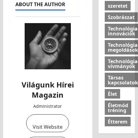
ABOUT THE AUTHOR
szeretet
Szobrászat
Technológia
innovációk
Technológia
megoldások
Technológia
vívmányok
Társas
kapcsolatok
Világunk Hírei
Magazin
Élet
Életmód
Administrator
tréning
Étterem
Visit Website