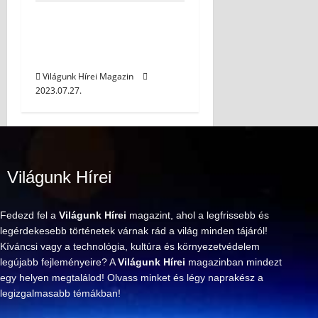
Filozófia: Az emberi
élet teljességének
kulcsa
Világunk Hírei Magazin
2023.07.27.
Világunk Hírei
Fedezd fel a
Világunk Hírei
magazint, ahol a legfrissebb és
legérdekesebb történetek várnak rád a világ minden tájáról!
Kíváncsi vagy a technológia, kultúra és környezetvédelem
legújabb fejleményeire? A
Világunk Hírei
magazinban mindezt
egy helyen megtalálod! Olvass minket és légy naprakész a
legizgalmasabb témákban!