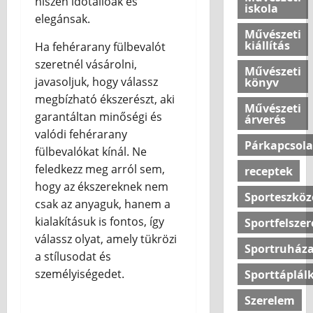
hiszen időtállóak és
iskola
a
é
elegánsak.
?
l
Művészeti
kiállítás
l
Ha fehérarany fülbevalót
o
2026.07.10
szeretnél vásárolni,
Művészeti
v
javasoljuk, hogy válassz
könyv
a
megbízható ékszerészt, aki
s
Művészeti
garantáltan minőségi és
árverés
a
valódi fehérarany
Párkapcsola
fülbevalókat kínál. Ne
2026.07.10
feledkezz meg arról sem,
receptek
hogy az ékszereknek nem
Sporteszköz
csak az anyaguk, hanem a
kialakításuk is fontos, így
Sportfelszer
válassz olyat, amely tükrözi
Sportruháza
a stílusodat és
személyiségedet.
Sporttáplál
Szerelem