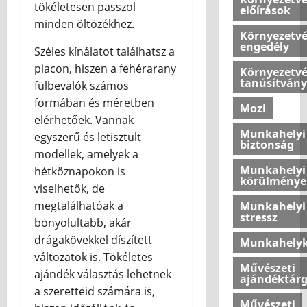
k
o
tökéletesen passzol
előírások
2026.07.10
é
n
minden öltözékhez.
n
o
Környezetv
engedély
y
k
Széles kínálatot találhatsz a
e
l
piacon, hiszen a fehérarany
Környezetv
l
é
tanúsítvány
fülbevalók számos
m
g
formában és méretben
Mozi
e
k
elérhetőek. Vannak
t
o
Munkahelyi
egyszerű és letisztult
a
m
biztonság
modellek, amelyek a
z
f
o
Munkahelyi
o
hétköznapokon is
körülménye
t
r
viselhetők, de
t
t
megtalálhatóak a
Munkahelyi
h
j
stressz
bonyolultabb, akár
o
á
drágakövekkel díszített
Munkahelyk
n
n
változatok is. Tökéletes
u
a
Művészeti
ajándék választás lehetnek
n
k
ajándéktár
k
a szeretteid számára is,
ú
Művészeti
b
j