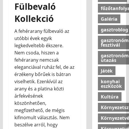
a
m
s
Fülbevaló
a
n
a
l
z
f
főzőtanfol
a
r
d
s
e
o
o
Kollekció
á
s
z
m
Galéria
t
r
z
z
2026.06.08
t
b
t
t
s
gasztroblog
e
á
e
A fehérarany fülbevaló az
h
j
o
r
s
n
utóbbi évek egyik
o
á
gasztronóm
l
e
h
n
fesztivál
n
legkedveltebb ékszere.
j
k
o
u
2026.08.07
a
Nem csoda, hiszen a
u
:
gasztronóm
z
n
k
fehérarany nemcsak
utazás
n
a
k
ú
eleganciával ruház fel, de az
k
m
2026.08.07
b
j
Játék
s
o
érzékeny bőrűek is bátran
a
é
t
d
konyhai
viselhetik. Ezenkívül az
?
l
eszközök
í
e
arany és a platina közti
l
l
r
árfekvésének
o
2026.07.10
Kultúra
u
n
v
köszönhetően,
s
o
Környezets
a
megfizethető, de mégis
t
t
s
kifinomult választás. Nem
é
Környezetv
t
a
s
beszélve arról, hogy
h
Környezetv