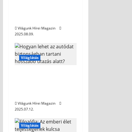
Az éttermek és
szállodák praktikus
megoldásai
Világunk Hírei Magazin
2025.08.09.
Világlátás
Hogyan lehet az
autódat biztonságban
tartani hosszabb
utazás alatt?
Világunk Hírei Magazin
2025.07.12.
Világlátás