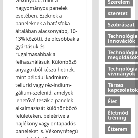
vékonyabb, mint a
Szerelem
hagyományos panelek
szeretet
esetében. Ezeknek a
paneleknek a hatásfoka
Szobrászat
általában alacsonyabb, 10-
Technológia
13% közötti, de olcsóbbak a
innovációk
gyártásuk és
Technológia
rugalmasabbak a
megoldások
felhasználásuk. Különböző
Technológia
anyagokból készülhetnek,
vívmányok
mint például kadmium-
Társas
tellurid vagy réz-indium-
kapcsolatok
gálium-szelenid, amelyek
lehetővé teszik a panelek
Élet
alkalmazását különönböző
Életmód
felületeken, beleértve a
tréning
hajlékony vagy öntapadós
Étterem
paneleket is. Vékonyrétegű