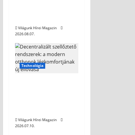
Autómosó habok:
tippek a megfelelő
választáshoz
Világunk Hírei Magazin
2026.08.07.
Technológia
Decentralizált
szellőztető rendszerek:
a modern otthonok
légkomfortjának új
éllovasa
Világunk Hírei Magazin
2026.07.10.