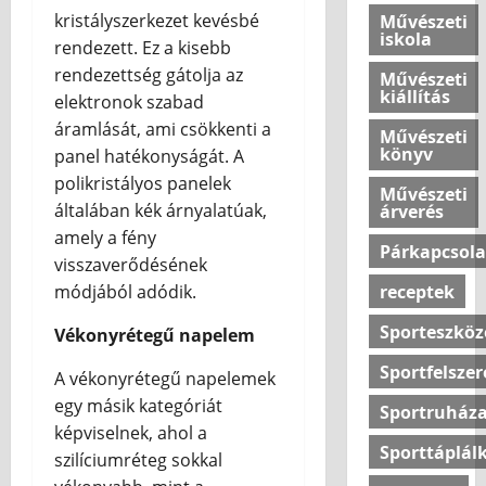
ú
kristályszerkezet kevésbé
Művészeti
b
j
iskola
a
rendezett. Ez a kisebb
é
?
l
rendezettség gátolja az
Művészeti
kiállítás
l
elektronok szabad
o
2026.07.10
áramlását, ami csökkenti a
Művészeti
v
könyv
panel hatékonyságát. A
a
polikristályos panelek
s
Művészeti
általában kék árnyalatúak,
árverés
a
amely a fény
Párkapcsola
visszaverődésének
2026.07.10
receptek
módjából adódik.
Sporteszköz
Vékonyrétegű napelem
Sportfelszer
A vékonyrétegű napelemek
egy másik kategóriát
Sportruháza
képviselnek, ahol a
Sporttáplál
szilíciumréteg sokkal