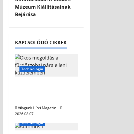
Múzeum Kiállításainak
Bejárása
KAPCSOLÓDÓ CIKKEK
Technológia
Okos megoldás a
fürdőszobai pára elleni
küzdelemben
Világunk Hírei Magazin
2026.08.07.
Technológia