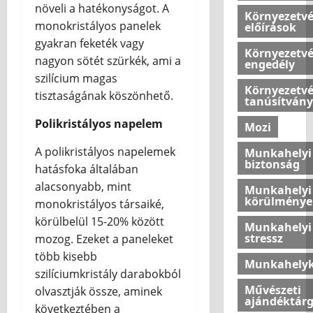
s
h
növeli a hatékonyságot. A
Környezetv
k
o
monokristályos panelek
előírások
2026.07.10
é
n
gyakran feketék vagy
n
o
Környezetv
nagyon sötét szürkék, ami a
engedély
y
k
szilícium magas
e
l
Környezetv
tisztaságának köszönhető.
l
é
tanúsítvány
m
g
Polikristályos napelem
Mozi
e
k
t
o
A polikristályos napelemek
Munkahelyi
a
m
biztonság
hatásfoka általában
z
f
alacsonyabb, mint
o
Munkahelyi
o
körülménye
monokristályos társaiké,
t
r
t
körülbelül 15-20% között
t
Munkahelyi
h
j
stressz
mozog. Ezeket a paneleket
o
á
több kisebb
Munkahelyk
n
n
szilíciumkristály darabokból
u
a
Művészeti
olvasztják össze, aminek
n
k
ajándéktár
következtében a
k